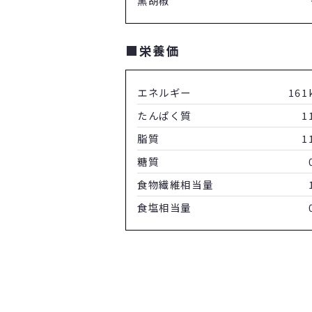
黒胡椒
■栄養価
エネルギー
161
たんぱく質
1
脂質
1
糖質
食物繊維相当量
食塩相当量