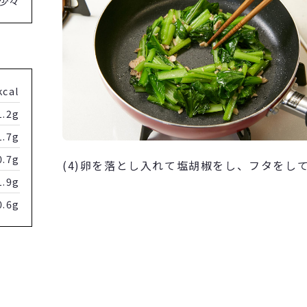
少々
kcal
1.2g
1.7g
0.7g
(4)卵を落とし入れて塩胡椒をし、フタをし
1.9g
0.6g