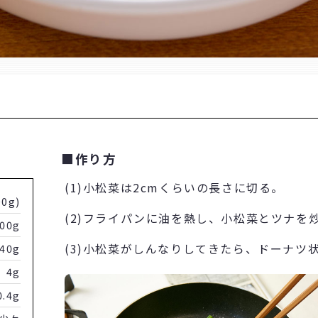
■作り方
(1)小松菜は2cmくらいの長さに切る。
0g)
(2)フライパンに油を熱し、小松菜とツナを
00g
(3)小松菜がしんなりしてきたら、ドーナツ
40g
4g
0.4g