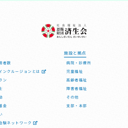
施設と拠点
用者数
病院・診療所
インクルージョンとは
児童福祉
ラン
高齢者福祉
士
障害者福祉
動
その他
基金
支部・本部
い
治験ネットワーク