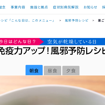
理念
事業内容
施設と拠点
症状別病気解説
お知らせ
レシピ「こんな日は、このメニュー」
>
風邪予防レシピ
>
巣ご
朝食
昼食
夕食