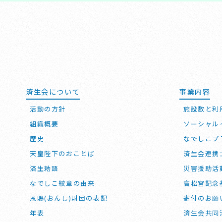
済生会について
事業内容
活動の方針
施設数と利
組織概要
ソーシャル
歴史
なでしこプ
天皇陛下のおことば
済生会連携
済生勅語
災害援助活
なでしこ紋章の由来
高松宮記念
恩賜(おんし)財団の表記
寄付のお願
年表
済生会共同