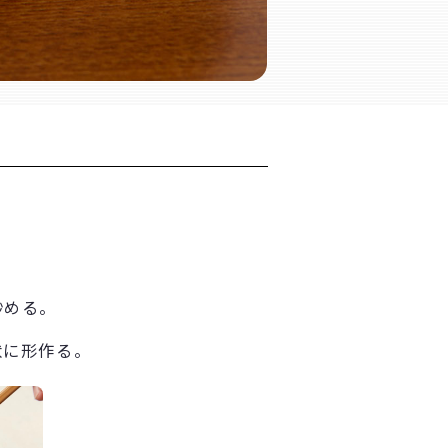
炒める。
状に形作る。