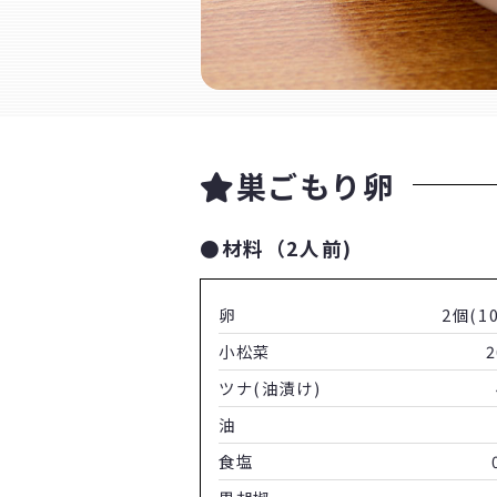
巣ごもり卵
●材料（2人前)
卵
2個(10
小松菜
2
ツナ(油漬け)
油
食塩