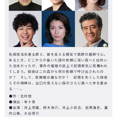
名探偵法水連太郎と、彼を支える親友で医師の盾鉾寸心。
あるとき、どこからか届いた謎の依頼に深い森へと出向い
た法水だったが、事件の推理の途上で記憶喪失に見舞われ
てしまう。探偵はこの森から何の依頼で呼び出されたの
か？ そして、依頼者は誰なのか？ 記憶を失くした探偵
とその相棒は、出口の見えない森のさらに奥へと歩を進め
る
……
。
●作：北村想
●演出：寺十吾
●出演：井上芳雄、鈴木浩介、井上小百合、岩男海史、瀧
内公美、大谷亮介