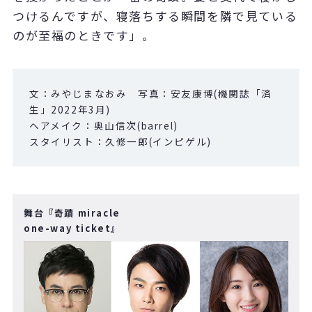
つけるんですが、寝落ちする瞬間を隣で見ている
のが至福のときです」。
文：みやじまなおみ 写真：安友康博
(
機関誌「済
生」
2022
年
3
月
)
ヘアメイク：奥山信次
(barrel)
スタイリスト：久修一郎
(
インピゲル)
舞台『奇蹟 miracle
one-way ticket』