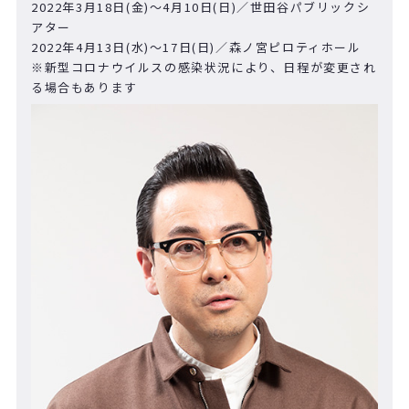
2022年
3
月
18
日
(
金)～4月10日
(
日)／世田谷パブリックシ
アター
2022年
4
月
13
日
(
水)～
17
日
(
日)／森ノ宮ピロティホール
※新型コロナウイルスの感染状況により、日程が変更され
る場合もあります