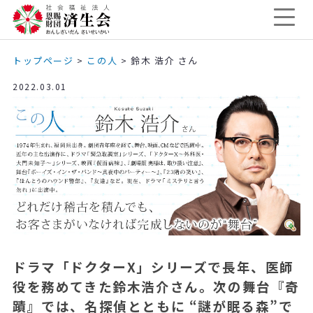
トップページ
>
この人
>
鈴木 浩介 さん
2022.03.01
ドラマ「ドクター
X
」シリーズで長年、医師
役を務めてきた鈴木浩介さん。次の舞台『奇
蹟』では、名探偵とともに
“
謎が眠る森
”
で