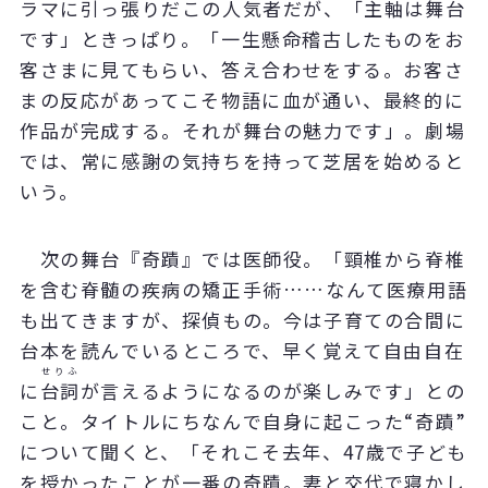
ラマに引っ張りだこの人気者だが、「主軸は舞台
です」ときっぱり。「一生懸命稽古したものをお
客さまに見てもらい、答え合わせをする。お客さ
まの反応があってこそ物語に血が通い、最終的に
作品が完成する。それが舞台の魅力です」。劇場
では、常に感謝の気持ちを持って芝居を始めると
いう。
次の舞台『奇蹟』では医師役。「頸椎から脊椎
を含む脊髄の疾病の矯正手術
……
なんて医療用語
も出てきますが、探偵もの。今は子育ての合間に
台本を読んでいるところで、早く覚えて自由自在
せりふ
に
台詞
が言えるようになるのが楽しみです」との
こと。タイトルにちなんで自身に起こった“
奇蹟
”
について聞くと、「それこそ去年、
47
歳で子ども
を授かったことが一番の奇蹟。妻と交代で寝かし