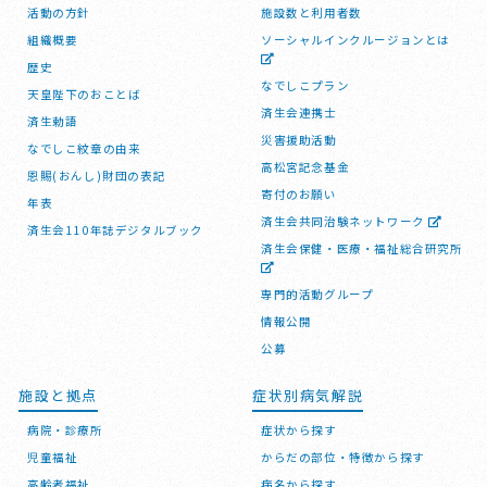
活動の方針
施設数と利用者数
組織概要
ソーシャルインクルージョンとは
歴史
なでしこプラン
天皇陛下のおことば
済生会連携士
済生勅語
災害援助活動
なでしこ紋章の由来
高松宮記念基金
恩賜(おんし)財団の表記
寄付のお願い
年表
済生会共同治験ネットワーク
済生会110年誌デジタルブック
済生会保健・医療・福祉総合研究所
専門的活動グループ
情報公開
公募
施設と拠点
症状別病気解説
病院・診療所
症状から探す
児童福祉
からだの部位・特徴から探す
高齢者福祉
病名から探す