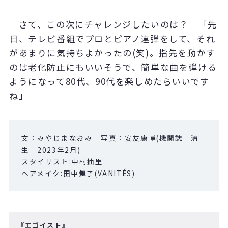
さて、この次にチャレンジしたいのは？ 「先
日、テレビ番組でプロとピアノ連弾をして、それ
があまりに気持ちよかったの
(
笑
)
。指先を動かす
のは老化防止にもいいそうで、簡単な曲を弾ける
ようになって
80
代、
90
代を楽しめたらいいです
ね」
文：みやじまなおみ 写真：安友康博
(
機関誌「済
生」
2023
年
2
月
)
スタイリスト
:
中村抽里
ヘアメイク
:
田中舞子
(VANIT
ÉS)
『エゴイスト』