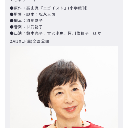
●原作：高山真『エゴイスト』
(
小学館刊
)
●
監督・脚本：松永大司
●脚本：狗飼恭子
●音楽：世武裕子
●出演：鈴木亮平、宮沢氷魚、阿川佐和子 ほか
2
月
10
日
(
金
)
全国公開