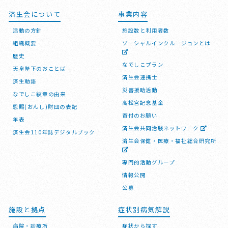
済生会について
事業内容
活動の方針
施設数と利用者数
組織概要
ソーシャルインクルージョンとは
歴史
なでしこプラン
天皇陛下のおことば
済生会連携士
済生勅語
災害援助活動
なでしこ紋章の由来
高松宮記念基金
恩賜(おんし)財団の表記
寄付のお願い
年表
済生会共同治験ネットワーク
済生会110年誌デジタルブック
済生会保健・医療・福祉総合研究所
専門的活動グループ
情報公開
公募
施設と拠点
症状別病気解説
病院・診療所
症状から探す