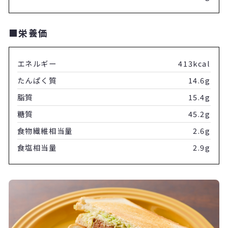
■栄養価
エネルギー
413kcal
たんぱく質
14.6g
脂質
15.4g
糖質
45.2g
食物繊維相当量
2.6g
食塩相当量
2.9g