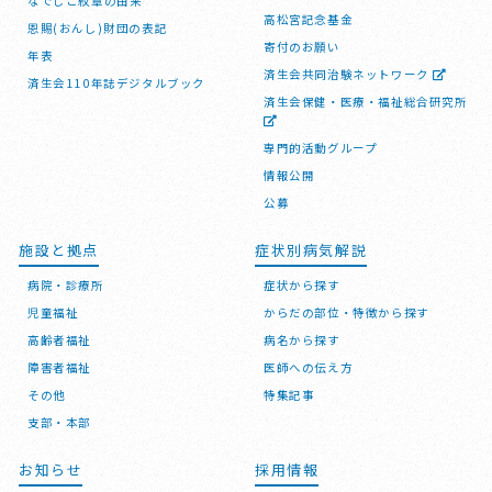
なでしこ紋章の由来
高松宮記念基金
恩賜(おんし)財団の表記
寄付のお願い
年表
済生会共同治験ネットワーク
済生会110年誌デジタルブック
済生会保健・医療・福祉総合研究所
専門的活動グループ
情報公開
公募
施設と拠点
症状別病気解説
病院・診療所
症状から探す
児童福祉
からだの部位・特徴から探す
高齢者福祉
病名から探す
障害者福祉
医師への伝え方
その他
特集記事
支部・本部
お知らせ
採用情報