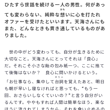
ひたすら世話を続ける一人の男性。何があっ
おも
ても変わらない、純粋な
想
いに心を打たれ
オファーを受けたといいます。天海さんにも
また、どんなときも貫き通しているものがあ
りました。
世の中がどう変わっても、自分が生きるために
大切なこと。天海さんにとってそれは「良心」
だ。それこそ小さな飴の包み紙一つ、ここに捨て
て後悔はないか？ 良心に問いかけるという。
せりふ
「お仕事なら、集中して
台詞
を覚えたあと、明日
も朝が早いし寝なければと思っても、“もう一
回、おさらいしなくていいの？”と言う自分がい
るんです。ややもすれば人間は簡単なほう、楽な
ほうに流されてしまうから。それを食い止めるの