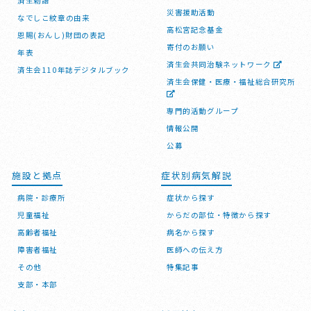
済生勅語
災害援助活動
なでしこ紋章の由来
高松宮記念基金
恩賜(おんし)財団の表記
寄付のお願い
年表
済生会共同治験ネットワーク
済生会110年誌デジタルブック
済生会保健・医療・福祉総合研究所
専門的活動グループ
情報公開
公募
施設と拠点
症状別病気解説
病院・診療所
症状から探す
児童福祉
からだの部位・特徴から探す
高齢者福祉
病名から探す
障害者福祉
医師への伝え方
その他
特集記事
支部・本部