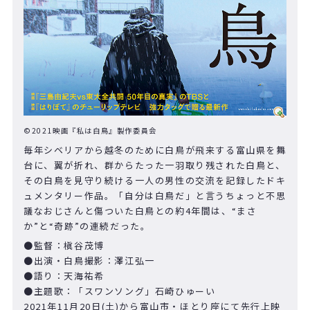
©︎2021映画『私は白鳥』製作委員会
毎年シベリアから越冬のために白鳥が飛来する富山県を舞
台に、翼が折れ、群からたった一羽取り残された白鳥と、
その白鳥を見守り続ける一人の男性の交流を記録したドキ
ュメンタリー作品。「自分は白鳥だ」と言うちょっと不思
議なおじさんと傷ついた白鳥との約4年間は、“まさ
か”と“奇跡”の連続だった。
●監督：槇谷茂博
●出演・白鳥撮影：澤江弘一
●語り：天海祐希
●主題歌：「スワンソング」石崎ひゅーい
2021年11月20日(土)から富山市・ほとり座にて先行上映