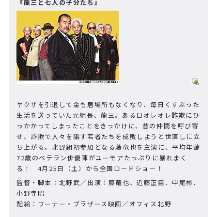
『龍三と七人の子分たち』
ヤクザを引退して金も居場所もなくなり、毎日くすぶった
生活を送っていた元組長、龍三。ある日オレオレ詐欺にひ
っかかってしまったことをきっかけに、昔の仲間を呼び寄
せ、詐欺で人々を騙す若者たちを成敗しようと世直しに立
ち上がる。北野組初参加となる藤竜也を主演に、平均年齢
72歳のベテラン俳優陣がユーモアたっぷりに暴れまく
る！ 4月25日（土）から全国ロードショー！
監督・脚本：北野武／出演：藤竜也、近藤正臣、中尾彬、
小野寺昭
配給：ワーナー・ブラザース映画／オフィス北野