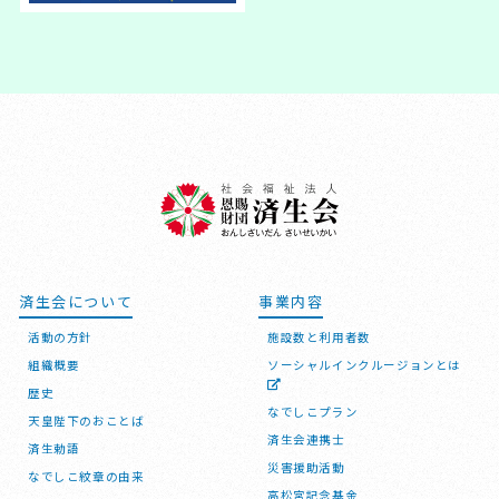
済生会について
事業内容
活動の方針
施設数と利用者数
組織概要
ソーシャルインクルージョンとは
歴史
なでしこプラン
天皇陛下のおことば
済生会連携士
済生勅語
災害援助活動
なでしこ紋章の由来
高松宮記念基金