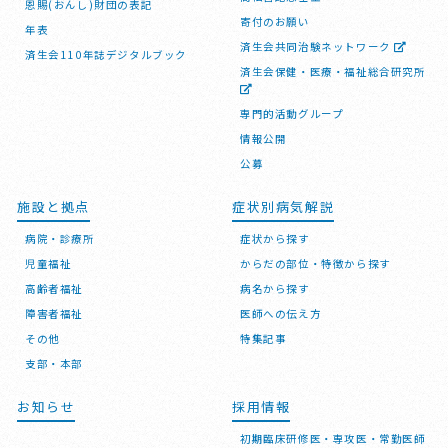
恩賜(おんし)財団の表記
寄付のお願い
年表
済生会共同治験ネットワーク
済生会110年誌デジタルブック
済生会保健・医療・福祉総合研究所
専門的活動グループ
情報公開
公募
施設と拠点
症状別病気解説
病院・診療所
症状から探す
児童福祉
からだの部位・特徴から探す
高齢者福祉
病名から探す
障害者福祉
医師への伝え方
その他
特集記事
支部・本部
お知らせ
採用情報
初期臨床研修医・専攻医・常勤医師