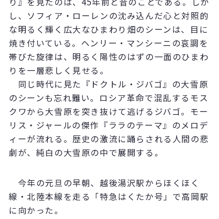
り』を見たのは、45年前と昔のことである。しか
し、ソフィア・ローレンの沈み込んだ心と対照的
な明るく輝く広大なひまわり畑のシーンは、目に
焼き付いている。ヘンリー・マンシーニの哀調を
帯びた旋律は、明るく陽性のはずの一面のひまわ
りを一層悲しく見せる。
同じ時代に見た『ドクトル・ジバゴ』の大雪原
のシーンも忘れ難い。ロシア革命で混乱するモス
クワから大雪原を突き抜けて逃げるジバゴ。モー
リス・ジャールの傑作『ララのテーマ』のメロデ
ィーが流れる。歴史の激流に踊らされる人間の悲
劇が、純白の大雪原の中で展開する。
今年の元旦の早朝、越後湯沢駅からほくほく
線・北陸本線を走る「特急はくたか号」で高岡駅
に向かった。