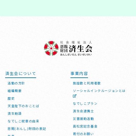
済生会について
事業内容
活動の方針
施設数と利用者数
組織概要
ソーシャルインクルージョンとは
歴史
なでしこプラン
天皇陛下のおことば
済生会連携士
済生勅語
災害援助活動
なでしこ紋章の由来
高松宮記念基金
恩賜(おんし)財団の表記
寄付のお願い