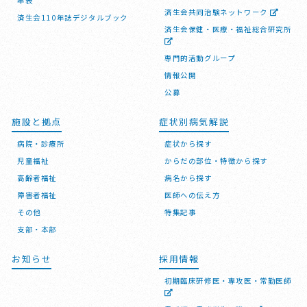
年表
済生会共同治験ネットワーク
済生会110年誌デジタルブック
済生会保健・医療・福祉総合研究所
専門的活動グループ
情報公開
公募
施設と拠点
症状別病気解説
病院・診療所
症状から探す
児童福祉
からだの部位・特徴から探す
高齢者福祉
病名から探す
障害者福祉
医師への伝え方
その他
特集記事
支部・本部
お知らせ
採用情報
初期臨床研修医・専攻医・常勤医師