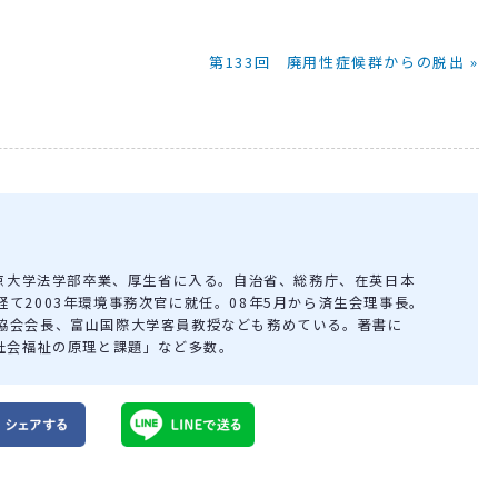
第133回 廃用性症候群からの脱出 »
東京大学法学部卒業、厚生省に入る。自治省、総務庁、在英日本
て2003年環境事務次官に就任。08年5月から済生会理事長。
協会会長、富山国際大学客員教授なども務めている。著書に
「社会福祉の原理と課題」など多数。