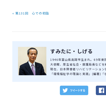
« 第131回 心での初詣
すみたに・しげる
1946年富山県高岡市生まれ。69年
大使館、厚生省社会・援護局長などを経
現在、日本障害者リハビリテーション
「環境福祉学の理論と実践」(編著)