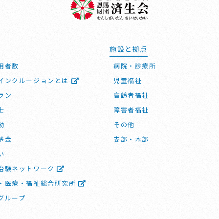
施設と拠点
用者数
病院・診療所
インクルージョンとは
児童福祉
ラン
高齢者福祉
士
障害者福祉
動
その他
基金
支部・本部
い
治験ネットワーク
・医療・福祉総合研究所
グループ