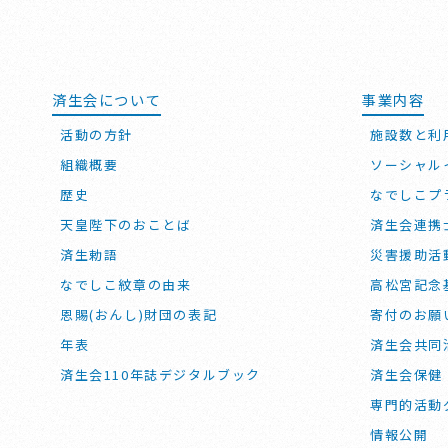
済生会について
事業内容
活動の方針
施設数と利
組織概要
ソーシャル
歴史
なでしこプ
天皇陛下のおことば
済生会連携
済生勅語
災害援助活
なでしこ紋章の由来
高松宮記念
恩賜(おんし)財団の表記
寄付のお願
年表
済生会共同
済生会110年誌デジタルブック
済生会保健
専門的活動
情報公開