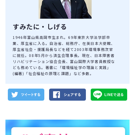
すみたに・しげる
1946年富山県高岡市生まれ。69年東京大学法学部卒
業、厚生省に入る。自治省、総務庁、在英日本大使館、
厚生省社会・援護局長などを経て2003年環境事務次官
に就任。08年5月から済生会理事長。現在、日本障害者
リハビリテーション協会会長、富山国際大学客員教授な
ども務めている。著書に「環境福祉学の理論と実践」
(編著)「社会福祉の原理と課題」など多数。