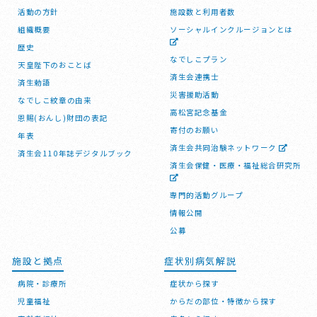
活動の方針
施設数と利用者数
組織概要
ソーシャルインクルージョンとは
歴史
なでしこプラン
天皇陛下のおことば
済生会連携士
済生勅語
災害援助活動
なでしこ紋章の由来
高松宮記念基金
恩賜(おんし)財団の表記
寄付のお願い
年表
済生会共同治験ネットワーク
済生会110年誌デジタルブック
済生会保健・医療・福祉総合研究所
専門的活動グループ
情報公開
公募
施設と拠点
症状別病気解説
病院・診療所
症状から探す
児童福祉
からだの部位・特徴から探す