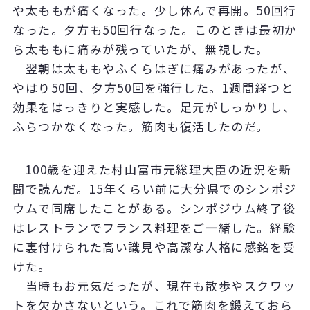
や太ももが痛くなった。少し休んで再開。50回行
なった。夕方も50回行なった。このときは最初か
ら太ももに痛みが残っていたが、無視した。
翌朝は太ももやふくらはぎに痛みがあったが、
やはり50回、夕方50回を強行した。1週間経つと
効果をはっきりと実感した。足元がしっかりし、
ふらつかなくなった。筋肉も復活したのだ。
100歳を迎えた村山富市元総理大臣の近況を新
聞で読んだ。15年くらい前に大分県でのシンポジ
ウムで同席したことがある。シンポジウム終了後
はレストランでフランス料理をご一緒した。経験
に裏付けられた高い識見や高潔な人格に感銘を受
けた。
当時もお元気だったが、現在も散歩やスクワッ
トを欠かさないという。これで筋肉を鍛えておら