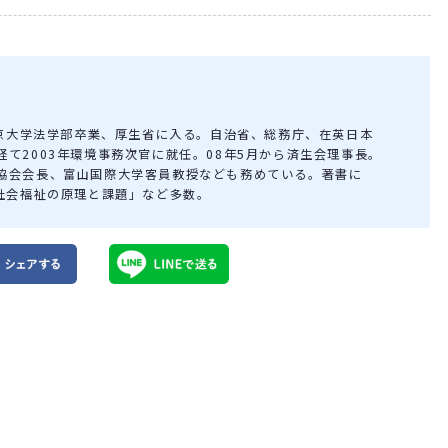
東京大学法学部卒業、厚生省に入る。自治省、総務庁、在英日本
て2003年環境事務次官に就任。08年5月から済生会理事長。
協会会長、富山国際大学客員教授なども務めている。著書に
「社会福祉の原理と課題」など多数。