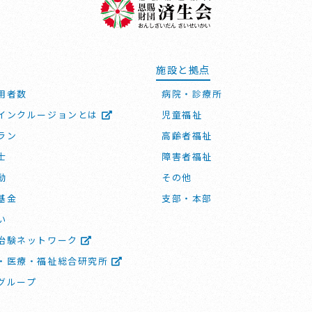
施設と拠点
用者数
病院・診療所
インクルージョンとは
児童福祉
ラン
高齢者福祉
士
障害者福祉
動
その他
基金
支部・本部
い
治験ネットワーク
・医療・福祉総合研究所
グループ