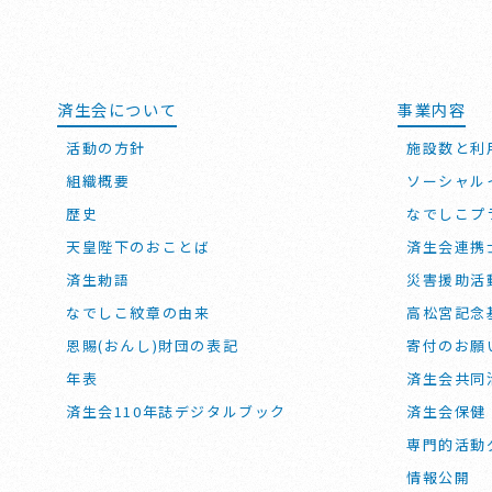
済生会について
事業内容
活動の方針
施設数と利
組織概要
ソーシャル
歴史
なでしこプ
天皇陛下のおことば
済生会連携
済生勅語
災害援助活
なでしこ紋章の由来
高松宮記念
恩賜(おんし)財団の表記
寄付のお願
年表
済生会共同
済生会110年誌デジタルブック
済生会保健
専門的活動
情報公開