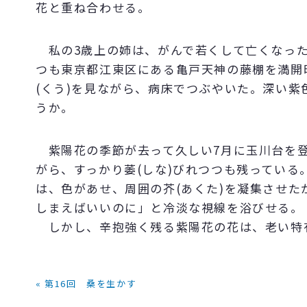
花と重ね合わせる。
私の3歳上の姉は、がんで若くして亡くなった
つも東京都江東区にある亀戸天神の藤棚を満開
(くう)を見ながら、病床でつぶやいた。深い
うか。
紫陽花の季節が去って久しい7月に玉川台を登
がら、すっかり萎(しな)びれつつも残ってい
は、色があせ、周囲の芥(あくた)を凝集させ
しまえばいいのに」と冷淡な視線を浴びせる。
しかし、辛抱強く残る紫陽花の花は、老い特有
« 第16回 桑を生かす