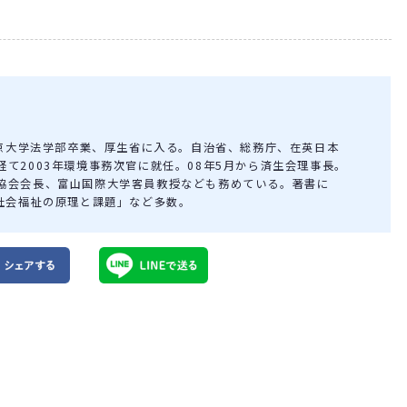
東京大学法学部卒業、厚生省に入る。自治省、総務庁、在英日本
て2003年環境事務次官に就任。08年5月から済生会理事長。
協会会長、富山国際大学客員教授なども務めている。著書に
「社会福祉の原理と課題」など多数。