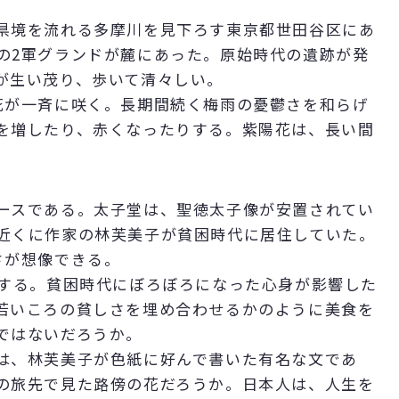
県境を流れる多摩川を見下ろす東京都世田谷区にあ
の2軍グランドが麓にあった。原始時代の遺跡が発
が生い茂り、歩いて清々しい。
が一斉に咲く。長期間続く梅雨の憂鬱さを和らげ
を増したり、赤くなったりする。紫陽花は、長い間
ースである。太子堂は、聖徳太子像が安置されてい
近くに作家の林芙美子が貧困時代に居住していた。
さが想像できる。
する。貧困時代にぼろぼろになった心身が影響した
若いころの貧しさを埋め合わせるかのように美食を
ではないだろうか。
は、林芙美子が色紙に好んで書いた有名な文であ
の旅先で見た路傍の花だろうか。日本人は、人生を