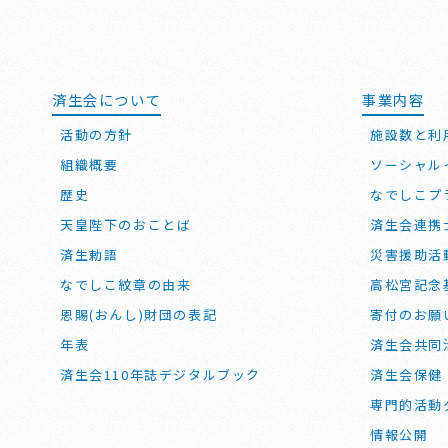
済生会について
事業内容
活動の方針
施設数と利
組織概要
ソーシャル
歴史
なでしこプ
天皇陛下のおことば
済生会連携
済生勅語
災害援助活
なでしこ紋章の由来
高松宮記念
恩賜(おんし)財団の表記
寄付のお願
年表
済生会共同
済生会110年誌デジタルブック
済生会保健
専門的活動
情報公開