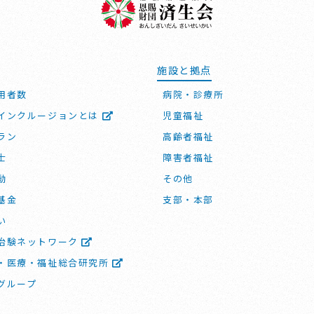
施設と拠点
用者数
病院・診療所
インクルージョンとは
児童福祉
ラン
高齢者福祉
士
障害者福祉
動
その他
基金
支部・本部
い
治験ネットワーク
・医療・福祉総合研究所
グループ