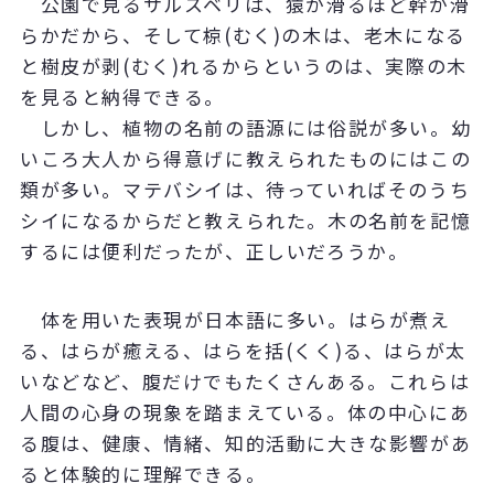
公園で見るサルスベリは、猿が滑るほど幹が滑
らかだから、そして椋(むく)の木は、老木になる
と樹皮が剥(むく)れるからというのは、実際の木
を見ると納得できる。
しかし、植物の名前の語源には俗説が多い。幼
いころ大人から得意げに教えられたものにはこの
類が多い。マテバシイは、待っていればそのうち
シイになるからだと教えられた。木の名前を記憶
するには便利だったが、正しいだろうか。
体を用いた表現が日本語に多い。はらが煮え
る、はらが癒える、はらを括(くく)る、はらが太
いなどなど、腹だけでもたくさんある。これらは
人間の心身の現象を踏まえている。体の中心にあ
る腹は、健康、情緒、知的活動に大きな影響があ
ると体験的に理解できる。