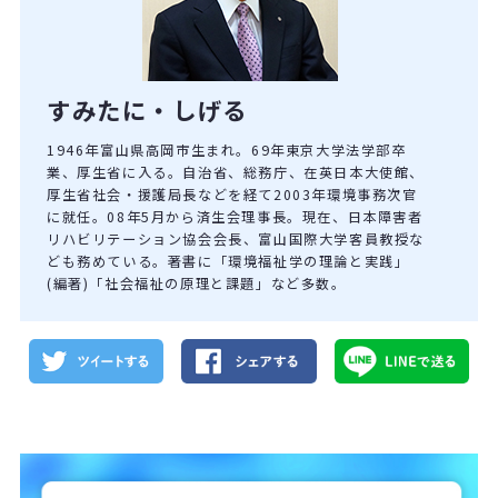
すみたに・しげる
1946年富山県高岡市生まれ。69年東京大学法学部卒
業、厚生省に入る。自治省、総務庁、在英日本大使館、
厚生省社会・援護局長などを経て2003年環境事務次官
に就任。08年5月から済生会理事長。現在、日本障害者
リハビリテーション協会会長、富山国際大学客員教授な
ども務めている。著書に「環境福祉学の理論と実践」
(編著)「社会福祉の原理と課題」など多数。