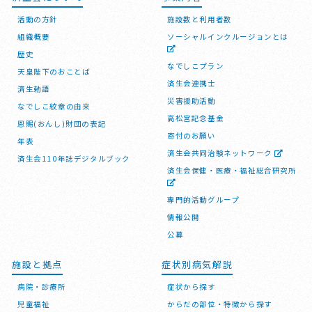
活動の方針
施設数と利用者数
組織概要
ソーシャルインクルージョンとは
歴史
なでしこプラン
天皇陛下のおことば
済生会連携士
済生勅語
災害援助活動
なでしこ紋章の由来
高松宮記念基金
恩賜(おんし)財団の表記
寄付のお願い
年表
済生会共同治験ネットワーク
済生会110年誌デジタルブック
済生会保健・医療・福祉総合研究所
専門的活動グループ
情報公開
公募
施設と拠点
症状別病気解説
病院・診療所
症状から探す
児童福祉
からだの部位・特徴から探す