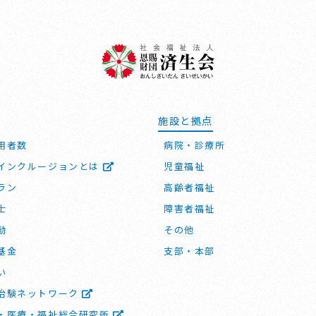
施設と拠点
用者数
病院・診療所
インクルージョンとは
児童福祉
ラン
高齢者福祉
士
障害者福祉
動
その他
基金
支部・本部
い
治験ネットワーク
・医療・福祉総合研究所