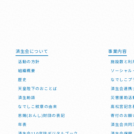
済生会について
事業内容
活動の方針
施設数と利
組織概要
ソーシャル
歴史
なでしこプ
天皇陛下のおことば
済生会連携
済生勅語
災害援助活
なでしこ紋章の由来
高松宮記念
恩賜(おんし)財団の表記
寄付のお願
年表
済生会共同
済生会110年誌デジタルブック
済生会保健