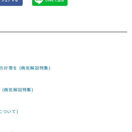
対策を (病気解説特集)
(病気解説特集)
について)