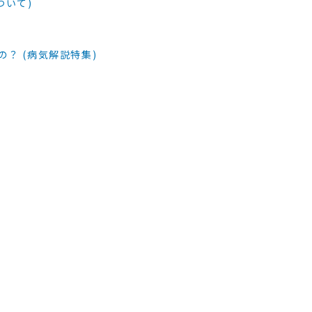
ついて)
？ (病気解説特集)