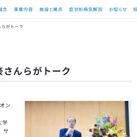
理念
事業内容
施設と拠点
症状別病気解説
お知らせ
んらがトーク
豪さんらがトーク
オン
大学
、サ