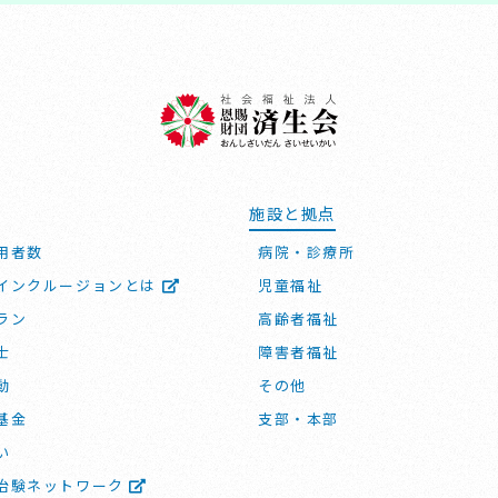
施設と拠点
用者数
病院・診療所
インクルージョンとは
児童福祉
ラン
高齢者福祉
士
障害者福祉
動
その他
基金
支部・本部
い
治験ネットワーク