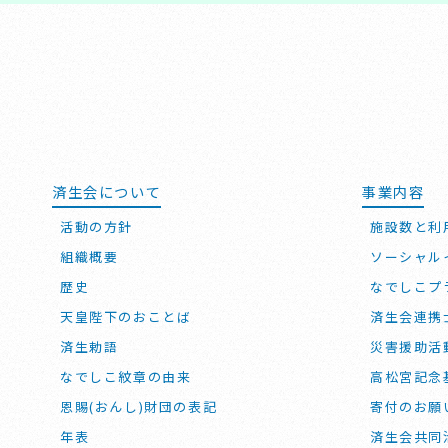
済生会について
事業内容
活動の方針
施設数と利
組織概要
ソーシャル
歴史
なでしこプ
天皇陛下のおことば
済生会連携
済生勅語
災害援助活
なでしこ紋章の由来
高松宮記念
恩賜(おんし)財団の表記
寄付のお願
年表
済生会共同