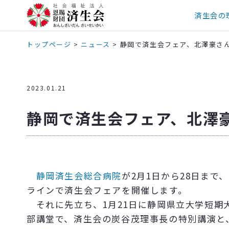
済生会の
トップページ
>
ニュース
>
静岡で済生会フェア、北澤豪さ
2023.01.21
静岡で済生会フェア、北澤
静岡済生会総合病院
が
2
月
1
日から
28
日まで、
ラインで済生会フェアを開催します。
それに先立ち、
1
月
21
日に静岡県立大学短期
部講堂で、済生会の炭谷茂理事長の特別講演と