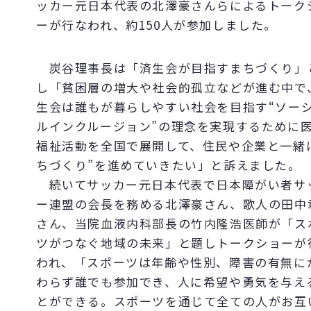
ッカー元日本代表の北澤豪さんらによるトーク
ーが行なわれ、約150人が参加しました。
炭谷理事長は「済生会が目指すまちづくり」
し「貧困層の増大や社会的孤立などが進む中で
生会は誰もが暮らしやすい社会を目指す“ソー
ルインクルージョン”の理念を実現するために
福祉活動を全国で展開して、住民や企業と一緒
ちづくり”を進めていきたい」と訴えました。
続いてサッカー元日本代表で日本障がい者サ
ー連盟の会長を務める北澤豪さん、歌人の田中
さん、当院血液内科部長の竹内隆浩医師が「ス
ツがつなぐ地域の未来」と題しトークショーが
われ、「スポーツは年齢や性別、障害の有無に
わらず誰でも参加でき、人に希望や勇気を与え
とができる。スポーツを通じて全ての人がお互