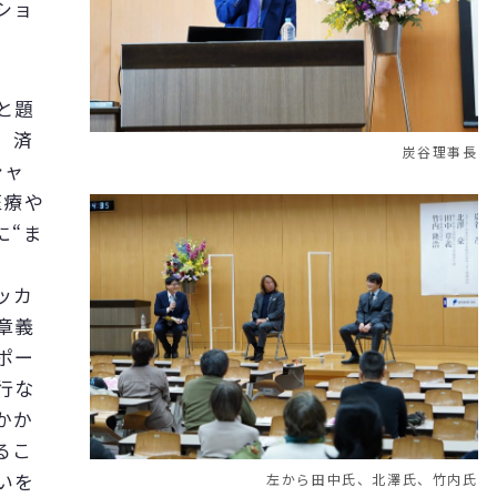
ショ
と題
、済
炭谷理事長
シャ
医療や
に“ま
ッカ
章義
ポー
行な
かか
るこ
いを
左から田中氏、北澤氏、竹内氏