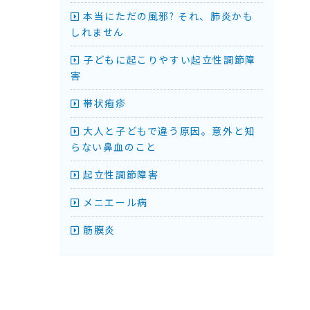
本当にただの風邪? それ、肺炎かも
しれません
子どもに起こりやすい起立性調節障
害
帯状疱疹
大人と子どもで違う原因。意外と知
らない鼻血のこと
起立性調節障害
メニエール病
筋膜炎