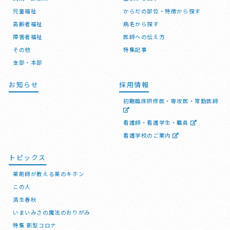
児童福祉
からだの部位・特徴から探す
高齢者福祉
病名から探す
障害者福祉
医師への伝え方
その他
特集記事
支部・本部
お知らせ
採用情報
初期臨床研修医・専攻医・常勤医師
看護師・看護学生・職員
看護学校のご案内
トピックス
薬剤師が教える薬のキホン
この人
済生春秋
いまいみさの魔法のおりがみ
特集 新型コロナ