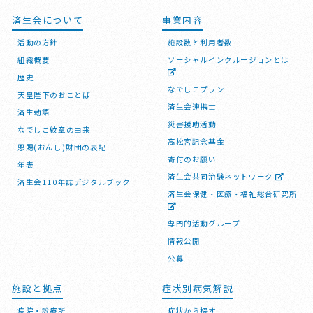
済生会について
事業内容
活動の方針
施設数と利用者数
組織概要
ソーシャルインクルージョンとは
歴史
なでしこプラン
天皇陛下のおことば
済生会連携士
済生勅語
災害援助活動
なでしこ紋章の由来
高松宮記念基金
恩賜(おんし)財団の表記
寄付のお願い
年表
済生会共同治験ネットワーク
済生会110年誌デジタルブック
済生会保健・医療・福祉総合研究所
専門的活動グループ
情報公開
公募
施設と拠点
症状別病気解説
病院・診療所
症状から探す