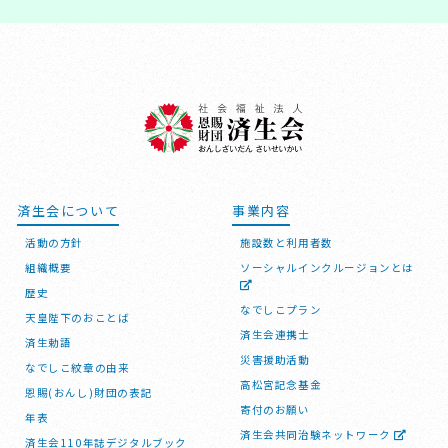
済生会について
事業内容
活動の方針
施設数と利用者数
組織概要
ソーシャルインクルージョンとは
歴史
なでしこプラン
天皇陛下のおことば
済生会連携士
済生勅語
災害援助活動
なでしこ紋章の由来
高松宮記念基金
恩賜(おんし)財団の表記
寄付のお願い
年表
済生会共同治験ネットワーク
済生会110年誌デジタルブック