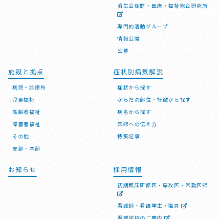
済生会保健・医療・福祉総合研究所
専門的活動グループ
情報公開
公募
施設と拠点
症状別病気解説
病院・診療所
症状から探す
児童福祉
からだの部位・特徴から探す
高齢者福祉
病名から探す
障害者福祉
医師への伝え方
その他
特集記事
支部・本部
お知らせ
採用情報
初期臨床研修医・専攻医・常勤医師
看護師・看護学生・職員
看護学校のご案内