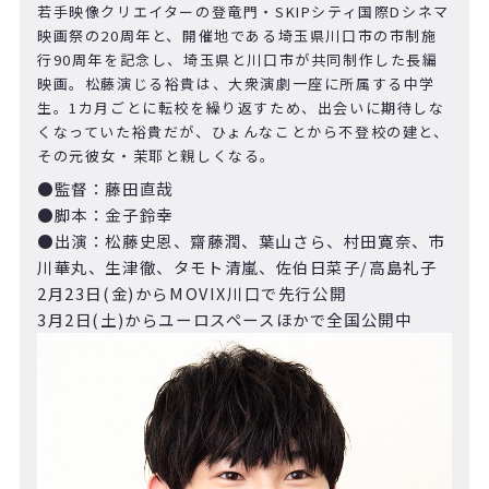
若手映像クリエイターの登竜門・SKIPシティ国際Dシネマ
映画祭の20周年と、開催地である埼玉県川口市の市制施
行90周年を記念し、埼玉県と川口市が共同制作した長編
映画。松藤演じる裕貴は、大衆演劇一座に所属する中学
生。1カ月ごとに転校を繰り返すため、出会いに期待しな
くなっていた裕貴だが、ひょんなことから不登校の建と、
その元彼女・茉耶と親しくなる。
●監督：藤田直哉
●脚本：金子鈴幸
●出演：松藤史恩、齋藤潤、葉山さら、村田寛奈、市
川華丸、生津徹、タモト清嵐、佐伯日菜子/高島礼子
2月23日(金)からMOVIX川口で先行公開
3月2日(土)からユーロスペースほかで全国公開中