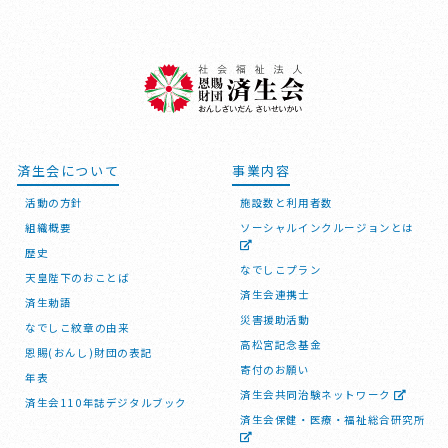
済生会について
事業内容
活動の方針
施設数と利用者数
組織概要
ソーシャルインクルージョンとは
歴史
なでしこプラン
天皇陛下のおことば
済生会連携士
済生勅語
災害援助活動
なでしこ紋章の由来
高松宮記念基金
恩賜(おんし)財団の表記
寄付のお願い
年表
済生会共同治験ネットワーク
済生会110年誌デジタルブック
済生会保健・医療・福祉総合研究所