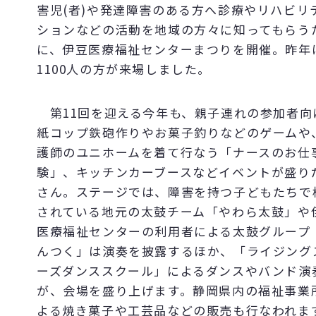
害児(者)や発達障害のある方へ診療やリハビリ
ションなどの活動を地域の方々に知ってもらう
に、伊豆医療福祉センターまつりを開催。昨年
1100人の方が来場しました。
第11回を迎える今年も、親子連れの参加者向
紙コップ鉄砲作りやお菓子釣りなどのゲームや
護師のユニホームを着て行なう「ナースのお仕
験」、キッチンカーブースなどイベントが盛り
さん。ステージでは、障害を持つ子どもたちで
されている地元の太鼓チーム「やわら太鼓」や
医療福祉センターの利用者による太鼓グループ
んつく」は演奏を披露するほか、「ライジング
ーズダンススクール」によるダンスやバンド演
が、会場を盛り上げます。静岡県内の福祉事業
よる焼き菓子や工芸品などの販売も行なわれま