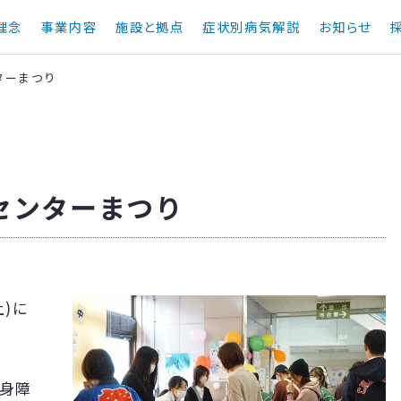
理念
事業内容
施設と拠点
症状別病気解説
お知らせ
ターまつり
センターまつり
)に
。
心身障