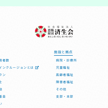
施設と拠点
用者数
病院・診療所
インクルージョンとは
児童福祉
ラン
高齢者福祉
士
障害者福祉
動
その他
基金
支部・本部
い