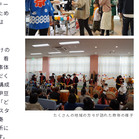
テー
ため
は
けの
、看
事体
だく
構成
伊豆
「ど
スタ
たくさんの地域の方々が訪れた昨年の様子
奏
所に
す。