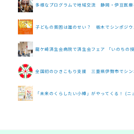
多様なプログラムで地域交流 静岡・伊豆医療福祉セン
子どもの貧困は誰のせい？ 栃木でシンポジウム (ニュ
龍ケ崎済生会病院で済生会フェア 「いのちの授業」も 
全国初のひきこもり支援 三重県伊勢市でシンポジウム 
「未来のくらしたい小樽」がやってくる！ (ニュース |