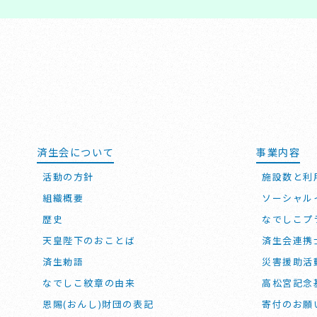
済生会について
事業内容
活動の方針
施設数と利
組織概要
ソーシャル
歴史
なでしこプ
天皇陛下のおことば
済生会連携
済生勅語
災害援助活
なでしこ紋章の由来
高松宮記念
恩賜(おんし)財団の表記
寄付のお願