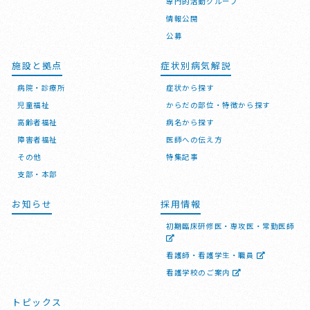
専門的活動グループ
情報公開
公募
施設と拠点
症状別病気解説
病院・診療所
症状から探す
児童福祉
からだの部位・特徴から探す
高齢者福祉
病名から探す
障害者福祉
医師への伝え方
その他
特集記事
支部・本部
お知らせ
採用情報
初期臨床研修医・専攻医・常勤医師
看護師・看護学生・職員
看護学校のご案内
トピックス