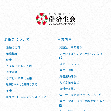
済生会について
事業内容
活動の方針
施設数と利用者数
組織概要
ソーシャルインクルージョンとは
歴史
なでしこプラン
天皇陛下のおことば
済生会連携士
済生勅語
災害援助活動
なでしこ紋章の由来
高松宮記念基金
恩賜(おんし)財団の表記
寄付のお願い
年表
済生会共同治験ネットワーク
済生会110年誌デジタルブック
済生会保健・医療・福祉総合研究所