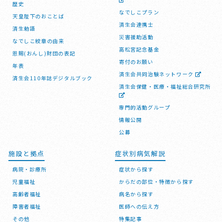
歴史
なでしこプラン
天皇陛下のおことば
済生会連携士
済生勅語
災害援助活動
なでしこ紋章の由来
高松宮記念基金
恩賜(おんし)財団の表記
寄付のお願い
年表
済生会共同治験ネットワーク
済生会110年誌デジタルブック
済生会保健・医療・福祉総合研究所
専門的活動グループ
情報公開
公募
施設と拠点
症状別病気解説
病院・診療所
症状から探す
児童福祉
からだの部位・特徴から探す
高齢者福祉
病名から探す
障害者福祉
医師への伝え方
その他
特集記事