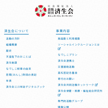
済生会について
事業内容
活動の方針
施設数と利用者数
組織概要
ソーシャルインクルージョンとは
歴史
なでしこプラン
天皇陛下のおことば
済生会連携士
済生勅語
災害援助活動
なでしこ紋章の由来
高松宮記念基金
恩賜(おんし)財団の表記
寄付のお願い
年表
済生会共同治験ネットワーク
済生会110年誌デジタルブック
済生会保健・医療・福祉総合研究所
専門的活動グループ
情報公開