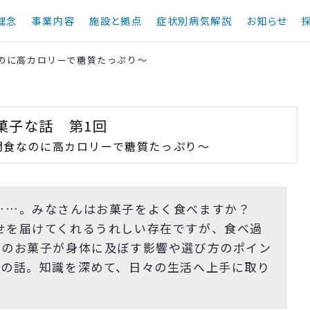
理念
事業内容
施設と拠点
症状別病気解説
お知らせ
なのに高カロリーで糖質たっぷり～
菓子な話 第1回
間食なのに高カロリーで糖質たっぷり～
ト……。みなさんはお菓子をよく食べますか？
せを届けてくれるうれしい存在ですが、食べ過
販のお菓子が身体に及ぼす影響や選び方のポイン
質の話。知識を深めて、日々の生活へ上手に取り