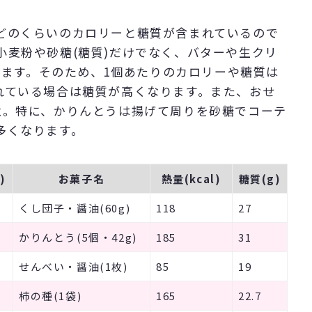
どのくらいのカロリーと糖質が含まれているので
小麦粉や砂糖(糖質)だけでなく、バターや生クリ
ています。そのため、1個あたりのカロリーや糖質は
れている場合は糖質が高くなります。また、おせ
意。特に、かりんとうは揚げて周りを砂糖でコーテ
多くなります。
)
お菓子名
熱量(kcal)
糖質(g)
くし団子・醤油(60g)
118
27
かりんとう(5個・42g)
185
31
せんべい・醤油(1枚)
85
19
柿の種(1袋)
165
22.7