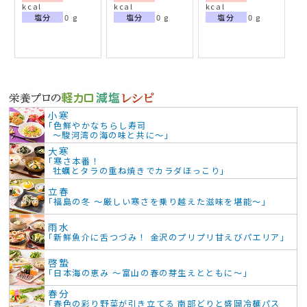
kcal
kcal
kcal
塩分
0 g
塩分
0 g
塩分
0 g
小寒
「色鮮やかなちらし寿司
～駿河湾の海の味と共に～」
大寒
「寒さ本番！
牡蠣とタラの重ね焼きでカラダほっこり」
立春
「福島の冬 ～厳しい寒さを乗り越えた滋味を堪能～」
雨水
「新鮮魚介に舌つづみ！ 金沢のプリプリ甘えびパエリア」
啓蟄
「日本海の恵み ～富山の春の芽生えとともに～」
春分
「春色の彩り野菜が引き立てる 南部どりと盛岡冷麺パス