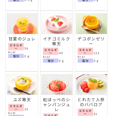
甘夏のジュレ
イチゴミルク
デコポンゼリ
寒天
ー
エネルギ
ー
56
エネルギ
エネルギ
kcal
ー
49
ー
123
塩分
0 g
kcal
kcal
塩分
0 g
塩分
0 g
ユズ寒天
紅ほっぺのシ
とれたて人参
ャンパンジュ
のババロア
エネルギ
レ
ー
39
エネルギ
kcal
ー
61
エネルギ