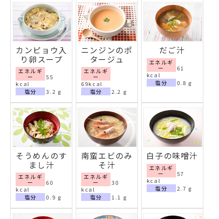
カンピョウ入
ニンジンのポ
だご汁
り卵スープ
タージュ
エネルギ
ー
61
エネルギ
エネルギ
kcal
ー
55
ー
塩分
0.8 g
kcal
69kcal
塩分
3.2 g
塩分
2.2 g
そうめんのす
南蛮エビのみ
白子の味噌汁
まし汁
そ汁
エネルギ
ー
57
エネルギ
エネルギ
kcal
ー
60
ー
30
塩分
2.7 g
kcal
kcal
塩分
0.9 g
塩分
1.1 g