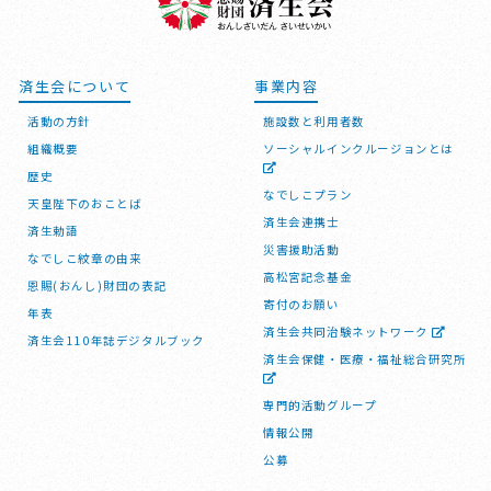
済生会について
事業内容
活動の方針
施設数と利用者数
組織概要
ソーシャルインクルージョンとは
歴史
なでしこプラン
天皇陛下のおことば
済生会連携士
済生勅語
災害援助活動
なでしこ紋章の由来
高松宮記念基金
恩賜(おんし)財団の表記
寄付のお願い
年表
済生会共同治験ネットワーク
済生会110年誌デジタルブック
済生会保健・医療・福祉総合研究所
専門的活動グループ
情報公開
公募