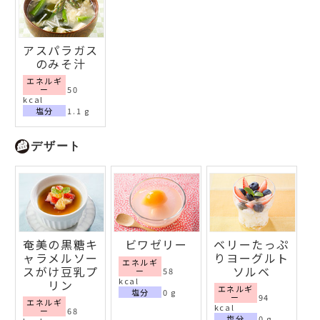
アスパラガス
のみそ汁
エネルギ
ー
50
kcal
塩分
1.1 g
デザート
奄美の黒糖キ
ビワゼリー
ベリーたっぷ
ャラメルソー
りヨーグルト
エネルギ
スがけ豆乳プ
ソルベ
ー
58
kcal
リン
エネルギ
塩分
0 g
ー
94
エネルギ
kcal
ー
68
塩分
0 g