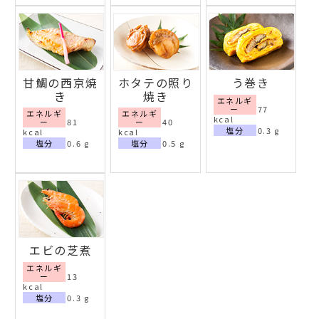
甘鯛の西京焼
ホタテの照り
う巻き
き
焼き
エネルギ
ー
77
エネルギ
エネルギ
kcal
ー
81
ー
40
塩分
0.3 g
kcal
kcal
塩分
0.6 g
塩分
0.5 g
エビの芝煮
エネルギ
ー
13
kcal
塩分
0.3 g