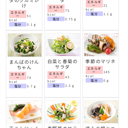
ダのクルミか
ダ
エネルギ
け
ー
21
エネルギ
kcal
ー
75
エネルギ
塩分
1.1 g
kcal
ー
51
塩分
0.75 g
kcal
塩分
0.1 g
白菜と春菊の
季節のマリネ
まんばのけん
サラダ
ちゃん
エネルギ
ー
145
エネルギ
エネルギ
kcal
ー
43
ー
74
塩分
0 g
kcal
kcal
塩分
2.3 g
塩分
0.7 g