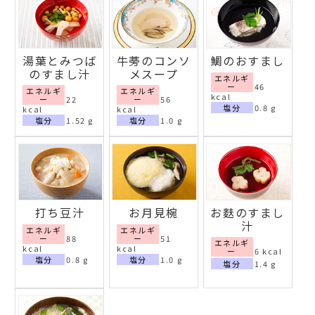
湯葉とみつば
牛蒡のコンソ
鯛のおすまし
のすまし汁
メスープ
エネルギ
ー
46
エネルギ
エネルギ
kcal
ー
22
ー
56
塩分
0.8 g
kcal
kcal
塩分
1.52 g
塩分
1.0 g
打ち豆汁
お月見椀
お麩のすまし
汁
エネルギ
エネルギ
ー
88
ー
51
エネルギ
kcal
kcal
ー
6 kcal
塩分
0.8 g
塩分
1.0 g
塩分
1.4 g