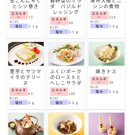
玉こんにゃく
春野菜のサラ
凍み大根とニ
とシソ巻き
ダ バジルド
シンの煮物
レッシング
エネルギ
エネルギ
ー
73
ー
118
エネルギ
kcal
kcal
ー
66
塩分
2.1 g
塩分
1.0 g
kcal
塩分
0.5 g
里芋とサツマ
ふくいポーク
焼きナス
イモのテリー
のローストと
エネルギ
ヌ
へしこサラダ
ー
39
kcal
エネルギ
エネルギ
塩分
0.3 g
ー
63
ー
185
kcal
kcal
塩分
0 g
塩分
0.8 g