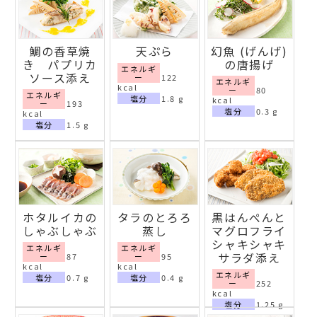
鯛の香草焼
天ぷら
幻魚 (げんげ)
き パプリカ
の唐揚げ
エネルギ
ソース添え
ー
122
エネルギ
kcal
ー
80
エネルギ
塩分
1.8 g
kcal
ー
193
塩分
0.3 g
kcal
塩分
1.5 g
ホタルイカの
タラのとろろ
黒はんぺんと
しゃぶしゃぶ
蒸し
マグロフライ
シャキシャキ
エネルギ
エネルギ
サラダ添え
ー
87
ー
95
kcal
kcal
エネルギ
塩分
0.7 g
塩分
0.4 g
ー
252
kcal
塩分
1.25 g