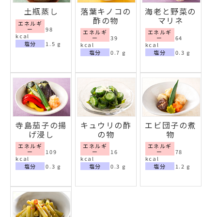
土瓶蒸し
落葉キノコの
海老と野菜の
酢の物
マリネ
エネルギ
ー
98
エネルギ
エネルギ
kcal
ー
39
ー
64
塩分
1.5 g
kcal
kcal
塩分
0.7 g
塩分
0.3 g
寺島茄子の揚
キュウリの酢
エビ団子の煮
げ浸し
の物
物
エネルギ
エネルギ
エネルギ
ー
109
ー
16
ー
78
kcal
kcal
kcal
塩分
0.3 g
塩分
0.3 g
塩分
1.2 g