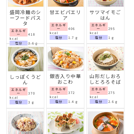
盛岡冷麺のシ
甘エビパエリ
サツマイモご
ーフードパス
ア
はん
タ
エネルギ
エネルギ
ー
406
ー
295
エネルギ
kcal
kcal
ー
418
塩分
1.7 g
塩分
1 g
kcal
塩分
3.6 g
銀杏入り中華
山形だしおろ
しっぽくうど
おこわ
しとろろそば
ん
エネルギ
エネルギ
エネルギ
ー
372
ー
275
ー
370
kcal
kcal
kcal
塩分
1.4 g
塩分
2.6 g
塩分
3 g