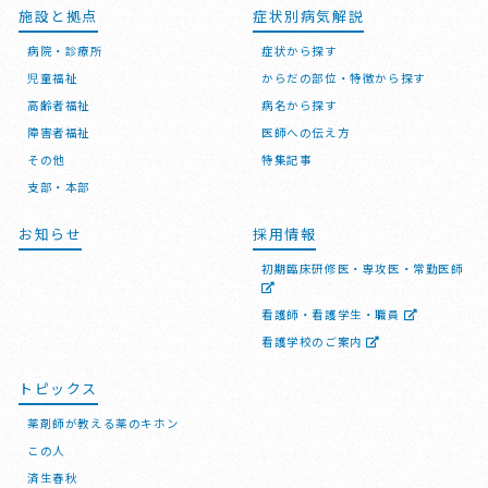
施設と拠点
症状別病気解説
病院・診療所
症状から探す
児童福祉
からだの部位・特徴から探す
高齢者福祉
病名から探す
障害者福祉
医師への伝え方
その他
特集記事
支部・本部
お知らせ
採用情報
初期臨床研修医・専攻医・常勤医師
看護師・看護学生・職員
看護学校のご案内
トピックス
薬剤師が教える薬のキホン
この人
済生春秋