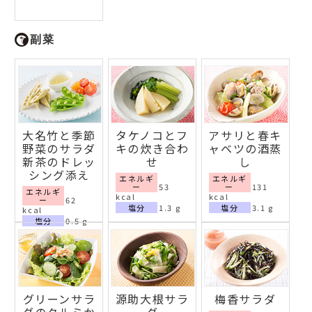
副菜
大名竹と季節
タケノコとフ
アサリと春キ
野菜のサラダ
キの炊き合わ
ャベツの酒蒸
新茶のドレッ
せ
し
シング添え
エネルギ
エネルギ
ー
53
ー
131
エネルギ
kcal
kcal
ー
62
塩分
1.3 g
塩分
3.1 g
kcal
塩分
0.5 g
グリーンサラ
源助大根サラ
梅香サラダ