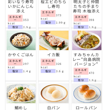
彩いなり寿司
桜エビのちら
明太子と仲間
いかにんじん
し寿司
たちの手まり
添え
寿司 木柚添え
エネルギ
ー
373
エネルギ
エネルギ
kcal
ー
353
ー
398
塩分
1.99 g
kcal
kcal
塩分
2.9 g
塩分
1.9 g
かやくごはん
イカ飯
すみちゃんカ
レー"向島病院
エネルギ
エネルギ
バージョン"
ー
297
ー
326
kcal
kcal
エネルギ
塩分
1.4 g
塩分
3.6 g
ー
470
kcal
塩分
1.9 g
鯛めし
白パン
ロールパン