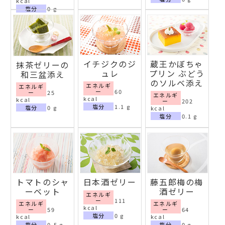
kcal
塩分
0 g
イチジクのジ
蔵王かぼちゃ
抹茶ゼリーの
ュレ
プリン ぶどう
和三盆添え
のソルベ添え
エネルギ
エネルギ
ー
60
ー
25
エネルギ
kcal
kcal
ー
202
塩分
1.1 g
塩分
0 g
kcal
塩分
0.1 g
トマトのシャ
日本酒ゼリー
藤五郎梅の梅
ーベット
酒ゼリー
エネルギ
ー
111
エネルギ
エネルギ
kcal
ー
59
ー
64
塩分
0 g
kcal
kcal
塩分
0.5 g
塩分
0 g