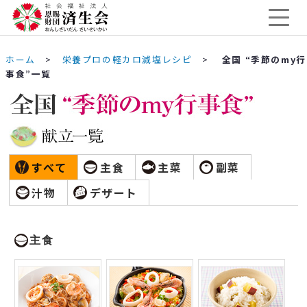
ホーム
>
栄養プロの軽カロ減塩レシピ
>
全国 “季節のmy行
事食”一覧
すべて
主食
主菜
副菜
汁物
デザート
主食