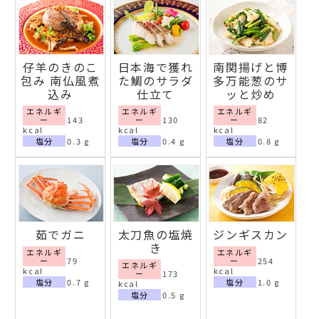
仔羊のきのこ
日本海で獲れ
南関揚げと博
包み 南仏風煮
た鯛のサラダ
多万能葱のサ
込み
仕立て
ッと炒め
エネルギ
エネルギ
エネルギ
ー
143
ー
130
ー
82
kcal
kcal
kcal
塩分
0.3 g
塩分
0.4 g
塩分
0.8 g
茹でガニ
太刀魚の塩焼
ジンギスカン
き
エネルギ
エネルギ
ー
79
ー
254
エネルギ
kcal
kcal
ー
173
塩分
0.7 g
塩分
1.0 g
kcal
塩分
0.5 g