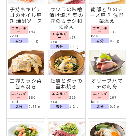
子持ちキビナ
サワラの味噌
南部どりのチ
ゴのオイル焼
漬け焼き 菜の
ーズ焼き 温野
き 焼酎ソース
花のカラシ和
菜添え
え添え
エネルギ
エネルギ
ー
194
ー
132
エネルギ
kcal
kcal
ー
175
塩分
0.3 g
塩分
0.8 g
kcal
塩分
1.1 g
二塚カラシ菜
牡蠣とタラの
オリーブハマ
包み焼き
重ね焼き
チの刺身
エネルギ
エネルギ
エネルギ
ー
180
ー
326
ー
167
kcal
kcal
kcal
塩分
0.87 g
塩分
1.2 g
塩分
0.9 g