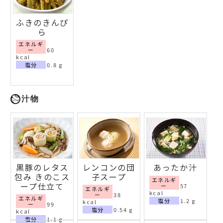
ふきのきんぴ
ら
エネルギ
ー
60
kcal
塩分
0.8 g
汁物
黒豚のレタス
レンコンの団
あったか汁
包み きのこス
子スープ
エネルギ
ープ仕立て
ー
57
エネルギ
kcal
ー
38
エネルギ
塩分
1.2 g
kcal
ー
99
塩分
0.54 g
kcal
塩分
1.1 g