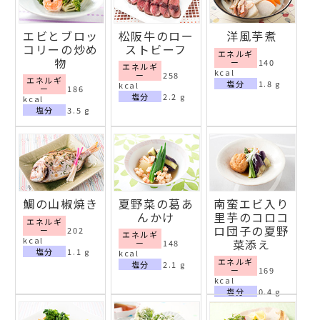
エビとブロッ
松阪牛のロー
洋風芋煮
コリーの炒め
ストビーフ
エネルギ
物
ー
140
エネルギ
kcal
ー
258
エネルギ
塩分
1.8 g
kcal
ー
186
塩分
2.2 g
kcal
塩分
3.5 g
鯛の山椒焼き
夏野菜の葛あ
南蛮エビ入り
んかけ
里芋のコロコ
エネルギ
ロ団子の夏野
ー
202
エネルギ
kcal
菜添え
ー
148
塩分
1.1 g
kcal
エネルギ
塩分
2.1 g
ー
169
kcal
塩分
0.4 g