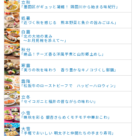
立秋
「墨田区がギュッと凝縮！ 隅田川から始まる味紀行」
処暑
「近づく秋を感じる 熊本野菜と魚介の旨みごはん」
白露
「北の大地の恵み
～お月見椀を添えて～」
秋分
「絶品！チーズ香る洋風芋煮と山形郷土めし」
寒露
「実りの秋を味わう 香り豊かなキノコづくし御膳」
霜降
「松阪牛のローストビーフで ハッピーハロウィン」
立冬
「セイコガニと福井の昔ながらの味わい」
小雪
「晩秋を彩る 銀杏きらめくモチモチ中華おこわ」
大雪
「手軽でおいしい 明太子と仲間たちの手まり寿司」