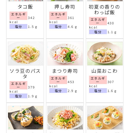
タコ飯
押し寿司
初夏の香りの
わっぱ飯
エネルギ
エネルギ
ー
342
ー
361
エネルギ
kcal
kcal
ー
430
塩分
1.5 g
塩分
4.6 g
kcal
塩分
1.1 g
ソラ豆のパス
まつり寿司
山菜おこわ
タ
エネルギ
エネルギ
ー
453
ー
307
エネルギ
kcal
kcal
ー
379
塩分
2.9 g
塩分
1.6 g
kcal
塩分
1.9 g