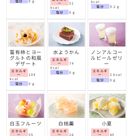
塩分
0 g
kcal
ー
51
塩分
0.2 g
kcal
塩分
0 g
富有柿とヨー
水ようかん
ノンアルコー
グルトの和風
ルビールゼリ
エネルギ
デザート
ー
ー
74
kcal
エネルギ
エネルギ
塩分
0 g
ー
104
ー
2 kcal
kcal
塩分
0 g
塩分
0 g
白玉フルーツ
白桃羹
小夏
エネルギ
エネルギ
エネルギ
ー
55
ー
26
ー
45