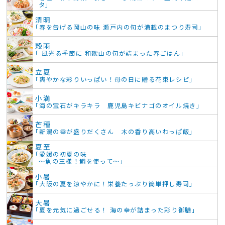
タ」
清明
「春を告げる岡山の味 瀬戸内の旬が満載のまつり寿司」
穀雨
「 風光る季節に 和歌山の旬が詰まった春ごはん」
立夏
「爽やかな彩りいっぱい！母の日に贈る花束レシピ」
小満
「海の宝石がキラキラ 鹿児島キビナゴのオイル焼き」
芒種
「新潟の幸が盛りだくさん 木の香り高いわっぱ飯」
夏至
「愛媛の初夏の味
～魚の王様！鯛を使って～」
小暑
「大阪の夏を涼やかに！栄養たっぷり簡単押し寿司」
大暑
「夏を元気に過ごせる！ 海の幸が詰まった彩り御膳」