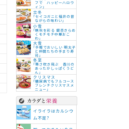
フで ハッピーハロウ
ィン」
立冬
「セイコガニと福井の昔
ながらの味わい」
小雪
「晩秋を彩る 銀杏きらめ
くモチモチ中華おこ
わ」
大雪
「手軽でおいしい 明太子
と仲間たちの手まり寿
司」
冬至
「寒さ吹き飛ぶ 香川の
あったかしっぽくうど
ん」
クリスマス
「糖尿病でもフルコース
フレンチクリスマスメ
ニュー」
イライラはカルシウ
ム不足?