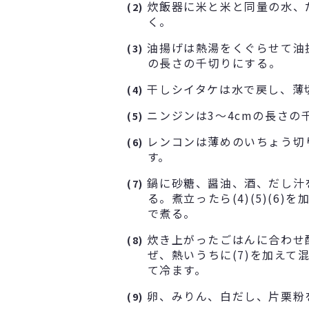
炊飯器に米と米と同量の水、
(2)
く。
油揚げは熱湯をくぐらせて油抜
(3)
の長さの千切りにする。
干しシイタケは水で戻し、薄
(4)
ニンジンは3～4cmの長さの
(5)
レンコンは薄めのいちょう切
(6)
す。
鍋に砂糖、醤油、酒、だし汁
(7)
る。煮立ったら(4)(5)(6)
で煮る。
炊き上がったごはんに合わせ
(8)
ぜ、熱いうちに(7)を加えて
て冷ます。
卵、みりん、白だし、片栗粉
(9)