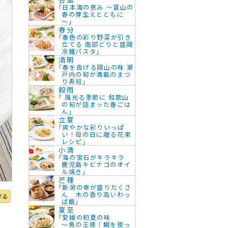
「日本海の恵み ～富山の
春の芽生えとともに
～」
春分
「春色の彩り野菜が引き
立てる 南部どりと盛岡
冷麺パスタ」
清明
「春を告げる岡山の味 瀬
戸内の旬が満載のまつ
り寿司」
穀雨
「 風光る季節に 和歌山
の旬が詰まった春ごは
ん」
立夏
「爽やかな彩りいっぱ
い！母の日に贈る花束
レシピ」
小満
「海の宝石がキラキラ
鹿児島キビナゴのオイ
ル焼き」
芒種
「新潟の幸が盛りだくさ
ん 木の香り高いわっ
ぱ飯」
夏至
「愛媛の初夏の味
～魚の王様！鯛を使っ