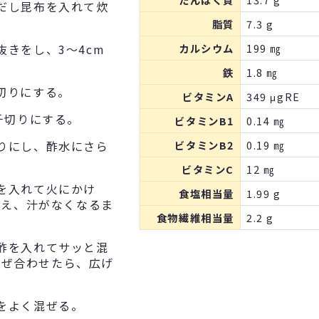
だし昆布を入れて炊
脂質
7.3 g
きをし、3～4cm
カルシウム
199 ㎎
鉄
1.8 ㎎
切りにする。
ビタミンA
349 μgRE
千切りにする。
ビタミンB1
0.14 ㎎
りにし、酢水にさら
ビタミンB2
0.19 ㎎
ビタミンC
12 ㎎
を入れて火にかけ
食塩相当量
1.99 g
を加え、汁がなくなるま
食物繊維相当量
2.2 g
酢を入れてサッと混
混ぜ合わせたら、広げ
をよく混ぜる。