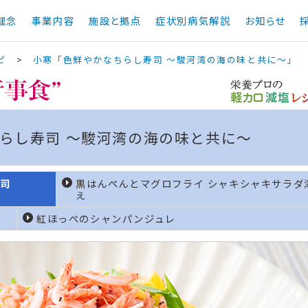
理念
事業内容
施設と拠点
症状別病気解説
お知らせ
ピ
>
小寒「色鮮やかなちらし寿司 ～駿河湾の海の味と共に～」
らし寿司 ～駿河湾の海の味と共に～
司
黒はんぺんとマグロフライ シャキシャキサラダ
え
紅ほっぺのシャンパンジュレ