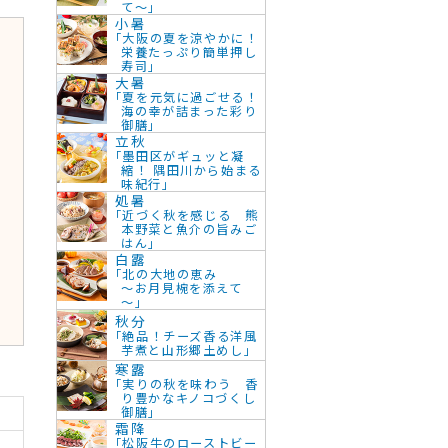
て～」
小暑
枚
「大阪の夏を涼やかに！
栄養たっぷり簡単押し
寿司」
大暑
「夏を元気に過ごせる！
海の幸が詰まった彩り
御膳」
立秋
「墨田区がギュッと凝
縮！ 隅田川から始まる
味紀行」
処暑
「近づく秋を感じる 熊
本野菜と魚介の旨みご
はん」
白露
「北の大地の恵み
～お月見椀を添えて
～」
秋分
「絶品！チーズ香る洋風
芋煮と山形郷土めし」
寒露
「実りの秋を味わう 香
り豊かなキノコづくし
御膳」
霜降
「松阪牛のローストビー