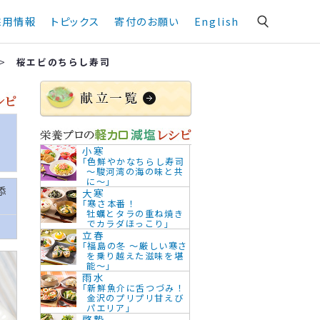
採用情報
トピックス
寄付のお願い
English
>
桜エビのちらし寿司
小寒
「色鮮やかなちらし寿司
～駿河湾の海の味と共
に～」
添
大寒
「寒さ本番！
牡蠣とタラの重ね焼き
でカラダほっこり」
立春
「福島の冬 ～厳しい寒さ
を乗り越えた滋味を堪
能～」
雨水
「新鮮魚介に舌つづみ！
金沢のプリプリ甘えび
パエリア」
啓蟄