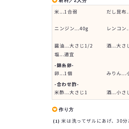
材料／2人分
米
...
1合弱
だし昆布
.
ニンジン
...
40g
レンコン
.
醤油
...
大さじ1/2
酒
...
大さじ
塩
...
適宜
-錦糸卵-
卵
...
1個
みりん
...
-合わせ酢-
米酢
...
大さじ1
酒
...
小さ
作り方
米は洗ってザルにあげ、30分
(1)