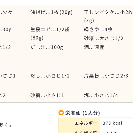
..
少々
油揚げ
...
1枚(20g)
干しシイタケ
...
小2
(3g)
..
30g
生桜エビ
...
1/2袋
絹さや
...
4枚
(80g)
砂糖
...
大さじ1/2
1/2
だし汁
...
100g
酒
...
適宜
小さじ1
だし
...
小さじ1/2
片栗粉
...
小さじ2/3
じ2
砂糖
...
小さじ1
塩
...
小さじ1/4
栄養価 (1人分)
エネルギー
373 kcal
おく。
たんぱく質
13.7 g