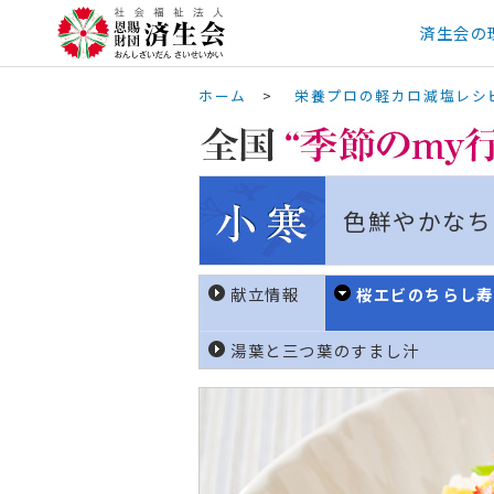
済生会の
ホーム
>
栄養プロの軽カロ減塩レシ
色鮮やかなち
献立情報
桜エビのちらし寿
湯葉と三つ葉のすまし汁