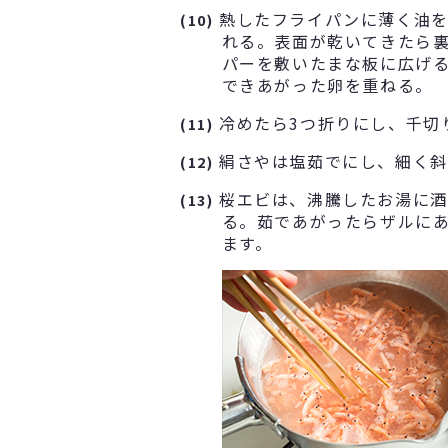
熱したフライパンに薄く油をし
(10)
れる。表面が乾いてきたら
パーを敷いたまな板に広げ
できあがった卵を重ねる。
冷めたら3つ折りにし、千切
(11)
絹さやは塩茹でにし、細く斜
(12)
桜エビは、沸騰したお湯に酒
(13)
る。茹であがったらザルに
ます。