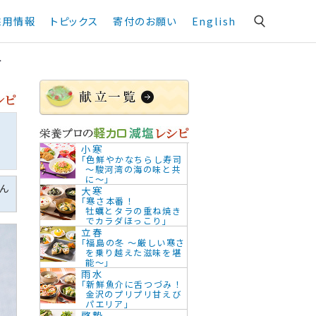
採用情報
トピックス
寄付のお願い
English
汁
小寒
「色鮮やかなちらし寿司
～駿河湾の海の味と共
に～」
ん
大寒
「寒さ本番！
牡蠣とタラの重ね焼き
でカラダほっこり」
立春
「福島の冬 ～厳しい寒さ
を乗り越えた滋味を堪
能～」
雨水
「新鮮魚介に舌つづみ！
金沢のプリプリ甘えび
パエリア」
啓蟄