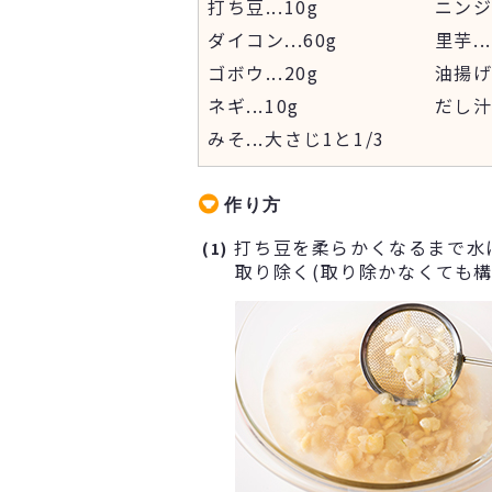
打ち豆
...
10g
ニン
ダイコン
...
60g
里芋
...
ゴボウ
...
20g
油揚
ネギ
...
10g
だし
みそ
...
大さじ1と1/3
作り方
打ち豆を柔らかくなるまで水
(1)
取り除く(取り除かなくても構