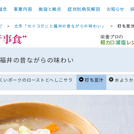
理念
事業内容
施設と拠点
症状別病気解説
お知らせ
ピ
>
立冬「セイコガニと福井の昔ながらの味わい」
>
打ち豆
福井の昔ながらの味わい
くいポークのローストとへしこサラ
打ち豆汁
水ようか