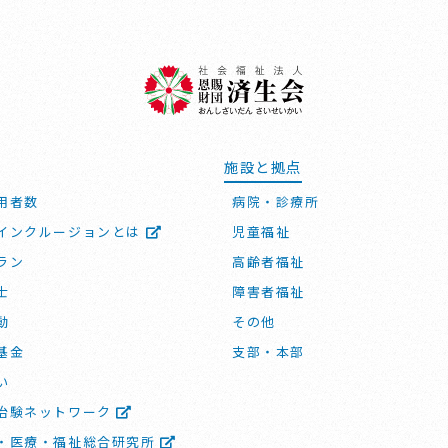
施設と拠点
用者数
病院・診療所
インクルージョンとは
児童福祉
ラン
高齢者福祉
士
障害者福祉
動
その他
基金
支部・本部
い
治験ネットワーク
・医療・福祉総合研究所