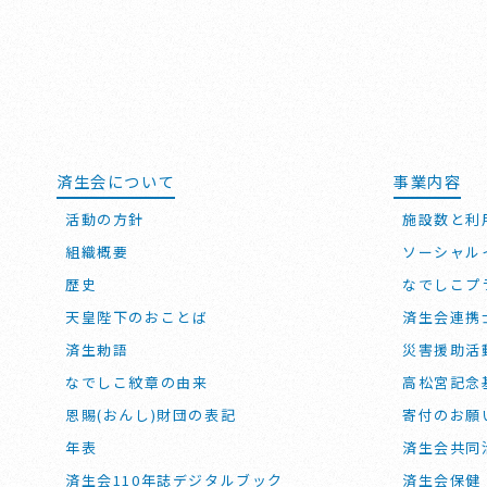
済生会について
事業内容
活動の方針
施設数と利
組織概要
ソーシャル
歴史
なでしこプ
天皇陛下のおことば
済生会連携
済生勅語
災害援助活
なでしこ紋章の由来
高松宮記念
恩賜(おんし)財団の表記
寄付のお願
年表
済生会共同
済生会110年誌デジタルブック
済生会保健