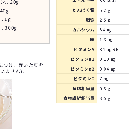
エネルギー
88 kcal
ジン
...
20g
40g
たんぱく質
5.2 g
げ
...
6g
脂質
2.5 g
汁
...
300g
カルシウム
54 ㎎
鉄
1.3 ㎎
ビタミンA
84 μgRE
ビタミンB1
0.10 ㎎
につけ、浮いた皮を
ビタミンB2
0.04 ㎎
いません)。
ビタミンC
7 ㎎
食塩相当量
0.8 g
食物繊維相当量
3.5 g