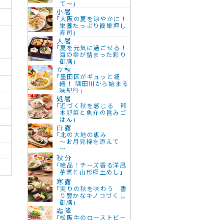
て～」
小暑
「大阪の夏を涼やかに！
栄養たっぷり簡単押し
寿司」
大暑
「夏を元気に過ごせる！
海の幸が詰まった彩り
御膳」
立秋
「墨田区がギュッと凝
縮！ 隅田川から始まる
味紀行」
処暑
「近づく秋を感じる 熊
本野菜と魚介の旨みご
はん」
白露
「北の大地の恵み
～お月見椀を添えて
～」
秋分
「絶品！チーズ香る洋風
芋煮と山形郷土めし」
寒露
「実りの秋を味わう 香
り豊かなキノコづくし
御膳」
霜降
「松阪牛のローストビー