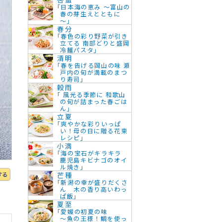
「日本海の恵み ～富山の
春の芽生えとともに
～」
春分
「春色の彩り野菜が引き
立てる 南部どりと盛岡
冷麺パスタ」
清明
「春を告げる岡山の味 瀬
戸内の旬が満載のまつ
り寿司」
穀雨
「 風光る季節に 和歌山
の旬が詰まった春ごは
ん」
立夏
「爽やかな彩りいっぱ
い！母の日に贈る花束
レシピ」
小満
「海の宝石がキラキラ
鹿児島キビナゴのオイ
ル焼き」
芒種
「新潟の幸が盛りだくさ
ん 木の香り高いわっ
ぱ飯」
夏至
「愛媛の初夏の味
～魚の王様！鯛を使っ