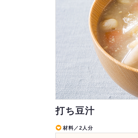
打ち豆汁
材料／2人分