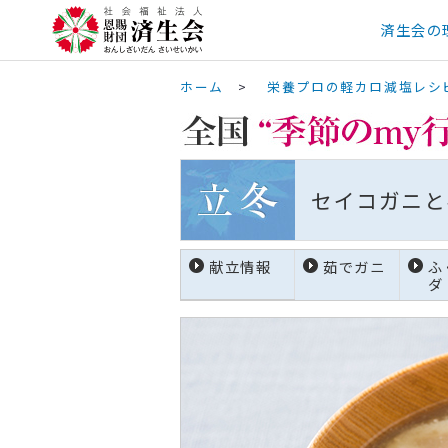
済生会の
ホーム
>
栄養プロの軽カロ減塩レシ
セイコガニと
献立情報
茹でガニ
ふ
ダ