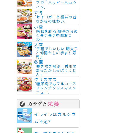
フで ハッピーハロウ
ィン」
立冬
「セイコガニと福井の昔
ながらの味わい」
小雪
「晩秋を彩る 銀杏きらめ
くモチモチ中華おこ
わ」
大雪
「手軽でおいしい 明太子
と仲間たちの手まり寿
司」
冬至
「寒さ吹き飛ぶ 香川の
あったかしっぽくうど
ん」
クリスマス
「糖尿病でもフルコース
フレンチクリスマスメ
ニュー」
イライラはカルシウ
ム不足?