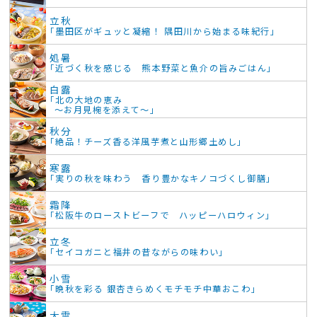
立秋
「墨田区がギュッと凝縮！ 隅田川から始まる味紀行」
処暑
「近づく秋を感じる 熊本野菜と魚介の旨みごはん」
白露
「北の大地の恵み
～お月見椀を添えて～」
秋分
「絶品！チーズ香る洋風芋煮と山形郷土めし」
寒露
「実りの秋を味わう 香り豊かなキノコづくし御膳」
霜降
「松阪牛のローストビーフで ハッピーハロウィン」
立冬
「セイコガニと福井の昔ながらの味わい」
小雪
「晩秋を彩る 銀杏きらめくモチモチ中華おこわ」
大雪