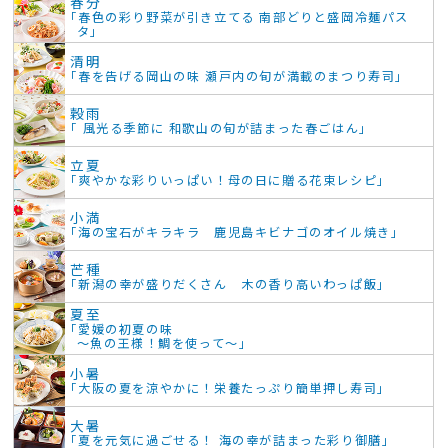
春分
「春色の彩り野菜が引き立てる 南部どりと盛岡冷麺パス
タ」
清明
「春を告げる岡山の味 瀬戸内の旬が満載のまつり寿司」
穀雨
「 風光る季節に 和歌山の旬が詰まった春ごはん」
立夏
「爽やかな彩りいっぱい！母の日に贈る花束レシピ」
小満
「海の宝石がキラキラ 鹿児島キビナゴのオイル焼き」
芒種
「新潟の幸が盛りだくさん 木の香り高いわっぱ飯」
夏至
「愛媛の初夏の味
～魚の王様！鯛を使って～」
小暑
「大阪の夏を涼やかに！栄養たっぷり簡単押し寿司」
大暑
「夏を元気に過ごせる！ 海の幸が詰まった彩り御膳」