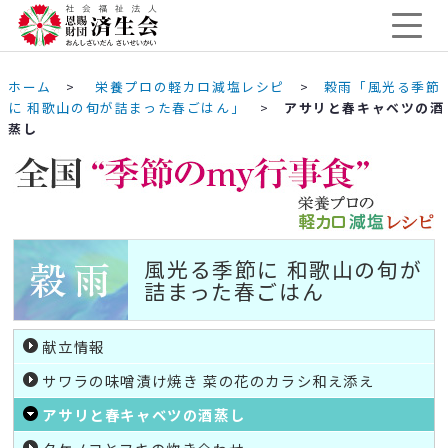
ホーム
>
栄養プロの軽カロ減塩レシピ
>
穀雨「風光る季節
に 和歌山の旬が詰まった春ごはん」
>
アサリと春キャベツの酒
蒸し
風光る季節に 和歌山の旬が
詰まった春ごはん
献立情報
サワラの味噌漬け焼き 菜の花のカラシ和え添え
アサリと春キャベツの酒蒸し