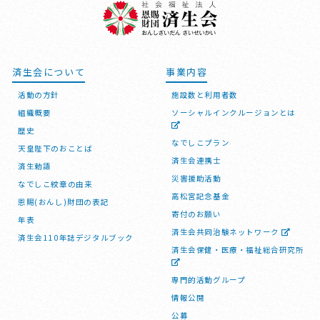
済生会について
事業内容
活動の方針
施設数と利用者数
組織概要
ソーシャルインクルージョンとは
歴史
なでしこプラン
天皇陛下のおことば
済生会連携士
済生勅語
災害援助活動
なでしこ紋章の由来
高松宮記念基金
恩賜(おんし)財団の表記
寄付のお願い
年表
済生会共同治験ネットワーク
済生会110年誌デジタルブック
済生会保健・医療・福祉総合研究所
専門的活動グループ
情報公開
公募