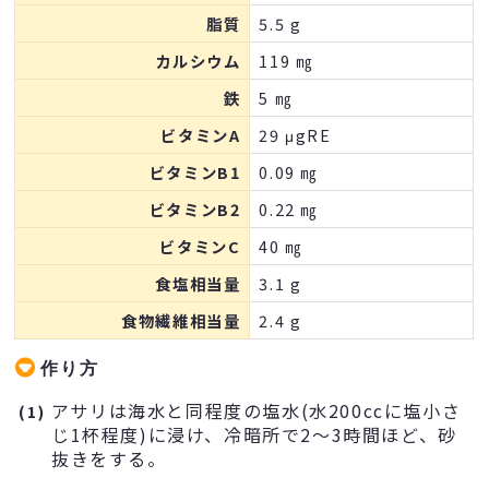
脂質
5.5 g
カルシウム
119 ㎎
鉄
5 ㎎
ビタミンA
29 μgRE
ビタミンB1
0.09 ㎎
ビタミンB2
0.22 ㎎
ビタミンC
40 ㎎
食塩相当量
3.1 g
食物繊維相当量
2.4 g
作り方
アサリは海水と同程度の塩水(水200ccに塩小さ
(1)
じ1杯程度)に浸け、冷暗所で2～3時間ほど、砂
抜きをする。