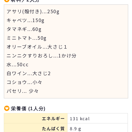
アサリ(殻付き)
...
250g
キャベツ
...
150g
タマネギ
...
60g
ミニトマト
...
50g
オリーブオイル
...
大さじ１
ニンニクすりおろし
...
1かけ分
水
...
50cc
白ワイン
...
大さじ2
コショウ
...
小々
パセリ
...
少々
栄養価 (1人分)
エネルギー
131 kcal
たんぱく質
8.9 g