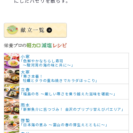
にしたパセリを散らす。
小寒
「色鮮やかなちらし寿司
～駿河湾の海の味と共に～」
大寒
「寒さ本番！
牡蠣とタラの重ね焼きでカラダほっこり」
立春
「福島の冬 ～厳しい寒さを乗り越えた滋味を堪能～」
雨水
「新鮮魚介に舌つづみ！ 金沢のプリプリ甘えびパエリア」
啓蟄
「日本海の恵み ～富山の春の芽生えとともに～」