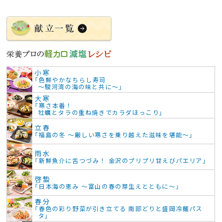
小寒
「色鮮やかなちらし寿司
～駿河湾の海の味と共に～」
大寒
「寒さ本番！
牡蠣とタラの重ね焼きでカラダほっこり」
立春
「福島の冬 ～厳しい寒さを乗り越えた滋味を堪能～」
雨水
「新鮮魚介に舌つづみ！ 金沢のプリプリ甘えびパエリア」
啓蟄
「日本海の恵み ～富山の春の芽生えとともに～」
春分
「春色の彩り野菜が引き立てる 南部どりと盛岡冷麺パス
タ」