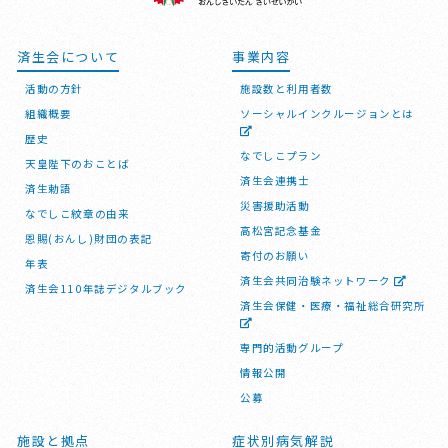
済生会について
事業内容
活動の方針
施設数と利用者数
組織概要
ソーシャルインクルージョンとは
歴史
なでしこプラン
天皇陛下のおことば
済生会連携士
済生勅語
災害援助活動
なでしこ紋章の由来
高松宮記念基金
恩賜(おんし)財団の表記
寄付のお願い
年表
済生会共同治験ネットワーク
済生会110年誌デジタルブック
済生会保健・医療・福祉総合研究所
専門的活動グループ
情報公開
公募
施設と拠点
症状別病気解説