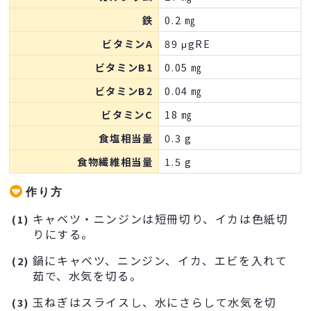
鉄
0.2 ㎎
ビタミンA
89 μgRE
ビタミンB1
0.05 ㎎
ビタミンB2
0.04 ㎎
ビタミンC
18 ㎎
食塩相当量
0.3 g
食物繊維相当量
1.5 g
作り方
キャベツ・ニンジンは短冊切り、イカは色紙切
(1)
りにする。
鍋にキャベツ、ニンジン、イカ、エビを入れて
(2)
茹で、水気を切る。
玉ねぎはスライスし、水にさらして水気を切
(3)