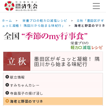
ホーム
>
栄養プロの軽カロ減塩レシピ
>
立秋「墨田区がギ
ュッと凝縮！ 隅田川から始まる味紀行」
>
海老と野菜のマリネ
墨田区がギュッと凝縮！ 隅
田川から始まる味紀行
献立情報
すみちゃんカレー
寺島茄子の揚げ浸し
海老と野菜のマリネ