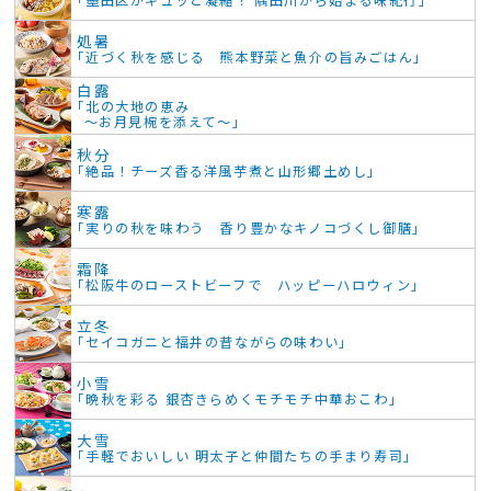
処暑
「近づく秋を感じる 熊本野菜と魚介の旨みごはん」
白露
「北の大地の恵み
～お月見椀を添えて～」
秋分
「絶品！チーズ香る洋風芋煮と山形郷土めし」
寒露
「実りの秋を味わう 香り豊かなキノコづくし御膳」
霜降
「松阪牛のローストビーフで ハッピーハロウィン」
立冬
「セイコガニと福井の昔ながらの味わい」
小雪
「晩秋を彩る 銀杏きらめくモチモチ中華おこわ」
大雪
「手軽でおいしい 明太子と仲間たちの手まり寿司」