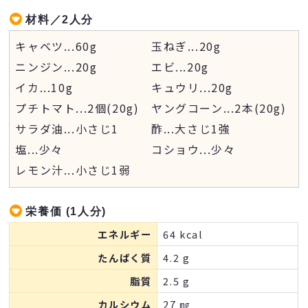
材料／2人分
キャベツ
...
60g
玉ねぎ
...
20g
ニンジン
...
20g
エビ
...
20g
イカ
...
10g
キュウリ
...
20g
プチトマト
...
2個(20g)
ヤングコーン
...
2本(20g)
サラダ油
...
小さじ1
酢
...
大さじ1強
塩
...
少々
コショウ
...
少々
レモン汁
...
小さじ1弱
栄養価 (1人分)
エネルギー
64 kcal
たんぱく質
4.2 g
脂質
2.5 g
カルシウム
27 ㎎