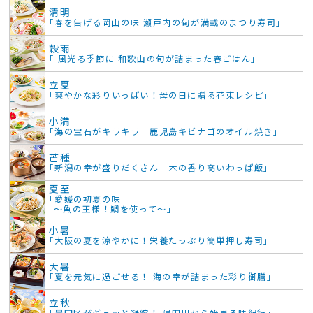
清明
「春を告げる岡山の味 瀬戸内の旬が満載のまつり寿司」
穀雨
「 風光る季節に 和歌山の旬が詰まった春ごはん」
立夏
「爽やかな彩りいっぱい！母の日に贈る花束レシピ」
小満
「海の宝石がキラキラ 鹿児島キビナゴのオイル焼き」
芒種
「新潟の幸が盛りだくさん 木の香り高いわっぱ飯」
夏至
「愛媛の初夏の味
～魚の王様！鯛を使って～」
小暑
「大阪の夏を涼やかに！栄養たっぷり簡単押し寿司」
大暑
「夏を元気に過ごせる！ 海の幸が詰まった彩り御膳」
立秋
「墨田区がギュッと凝縮！ 隅田川から始まる味紀行」