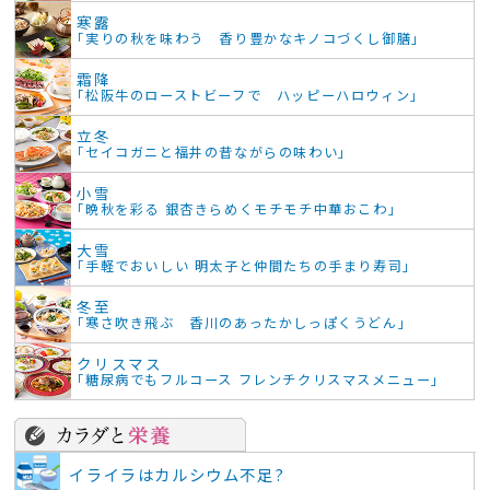
寒露
「実りの秋を味わう 香り豊かなキノコづくし御膳」
霜降
「松阪牛のローストビーフで ハッピーハロウィン」
立冬
「セイコガニと福井の昔ながらの味わい」
小雪
「晩秋を彩る 銀杏きらめくモチモチ中華おこわ」
大雪
「手軽でおいしい 明太子と仲間たちの手まり寿司」
冬至
「寒さ吹き飛ぶ 香川のあったかしっぽくうどん」
クリスマス
「糖尿病でもフルコース フレンチクリスマスメニュー」
イライラはカルシウム不足?