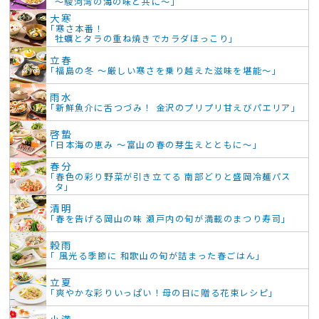
～駿河湾の海の味と共に～」
大寒
「寒さ本番！
牡蠣とタラの重ね焼きでカラダほっこり」
立春
「福島の冬 ～厳しい寒さを乗り越えた滋味を堪能～」
雨水
「新鮮魚介に舌つづみ！ 金沢のプリプリ甘えびパエリア」
啓蟄
「日本海の恵み ～富山の春の芽生えとともに～」
春分
「春色の彩り野菜が引き立てる 南部どりと盛岡冷麺パス
タ」
清明
「春を告げる岡山の味 瀬戸内の旬が満載のまつり寿司」
穀雨
「 風光る季節に 和歌山の旬が詰まった春ごはん」
立夏
「爽やかな彩りいっぱい！母の日に贈る花束レシピ」
小満