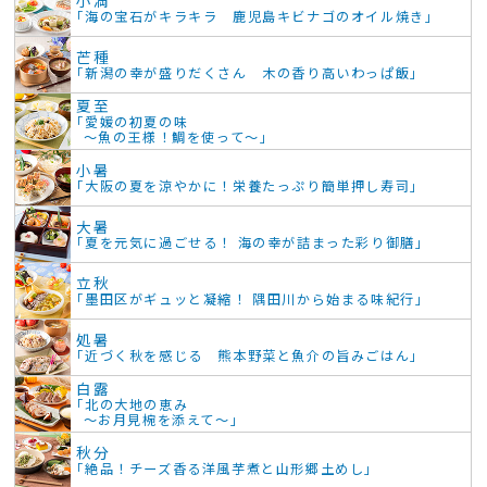
「海の宝石がキラキラ 鹿児島キビナゴのオイル焼き」
芒種
「新潟の幸が盛りだくさん 木の香り高いわっぱ飯」
夏至
「愛媛の初夏の味
～魚の王様！鯛を使って～」
小暑
「大阪の夏を涼やかに！栄養たっぷり簡単押し寿司」
大暑
「夏を元気に過ごせる！ 海の幸が詰まった彩り御膳」
立秋
「墨田区がギュッと凝縮！ 隅田川から始まる味紀行」
処暑
「近づく秋を感じる 熊本野菜と魚介の旨みごはん」
白露
「北の大地の恵み
～お月見椀を添えて～」
秋分
「絶品！チーズ香る洋風芋煮と山形郷土めし」