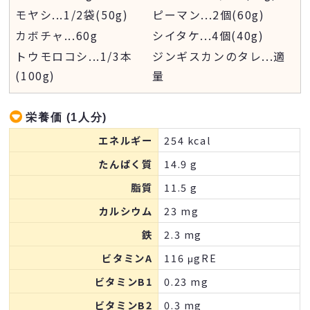
モヤシ
...
1/2袋(50g)
ピーマン
...
2個(60g)
カボチャ
...
60g
シイタケ
...
4個(40g)
トウモロコシ
...
1/3本
ジンギスカンのタレ
...
適
(100g)
量
栄養価 (1人分)
エネルギー
254 kcal
たんぱく質
14.9 g
脂質
11.5 g
カルシウム
23 mg
鉄
2.3 mg
ビタミンA
116 μgRE
ビタミンB1
0.23 mg
ビタミンB2
0.3 mg