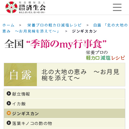
ホーム
>
栄養プロの軽カロ減塩レシピ
>
白露 「北の大地の
恵み ～お月見椀を添えて～」
>
ジンギスカン
北の大地の恵み ～お月見
椀を添えて～
献立情報
イカ飯
ジンギスカン
落葉キノコの酢の物