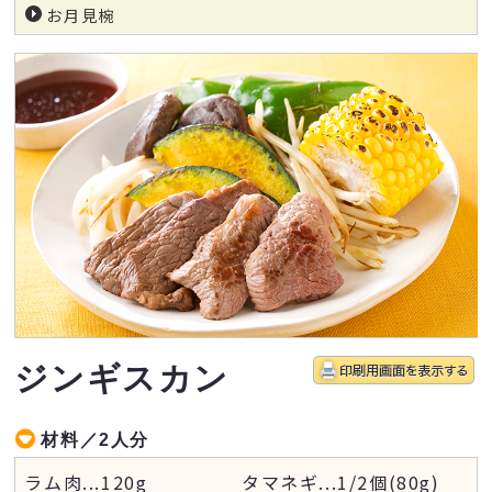
お月見椀
ジンギスカン
材料／2人分
ラム肉
...
120g
タマネギ
...
1/2個(80g)