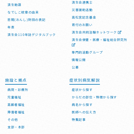
済生会連携士
済生勅語
災害援助活動
なでしこ紋章の由来
高松宮記念基金
恩賜(おんし)財団の表記
寄付のお願い
年表
済生会共同治験ネットワーク
済生会110年誌デジタルブック
済生会保健・医療・福祉総合研究所
専門的活動グループ
情報公開
公募
施設と拠点
症状別病気解説
病院・診療所
症状から探す
児童福祉
からだの部位・特徴から探す
高齢者福祉
病名から探す
障害者福祉
医師への伝え方
その他
特集記事
支部・本部