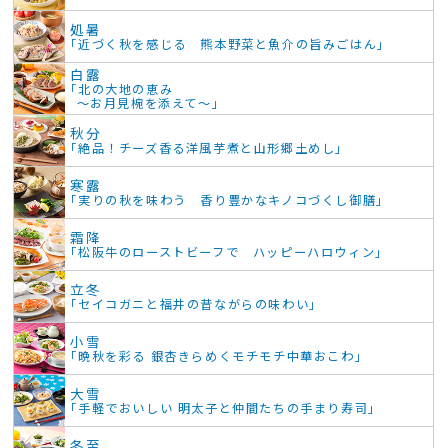
処暑
「近づく秋を感じる 熊本野菜と魚介の旨みごはん」
白露
「北の大地の恵み
～お月見椀を添えて～」
秋分
「絶品！チーズ香る洋風芋煮と山形郷土めし」
寒露
「実りの秋を味わう 香り豊かなキノコづくし御膳」
霜降
「松阪牛のローストビーフで ハッピーハロウィン」
立冬
「セイコガニと福井の昔ながらの味わい」
小雪
「晩秋を彩る 銀杏きらめくモチモチ中華おこわ」
大雪
「手軽でおいしい 明太子と仲間たちの手まり寿司」
冬至