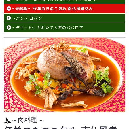
仔羊のきのこ包み 南仏風煮込み
～肉料理～
白パン
～パン～
とれたて人参のババロア
～デザート～
～肉料理～