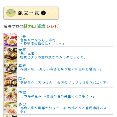
小寒
「色鮮やかなちらし寿司
～駿河湾の海の味と共に～」
大寒
「寒さ本番！
牡蠣とタラの重ね焼きでカラダほっこり」
立春
「福島の冬 ～厳しい寒さを乗り越えた滋味を堪能～」
雨水
「新鮮魚介に舌つづみ！ 金沢のプリプリ甘えびパエリア」
啓蟄
「日本海の恵み ～富山の春の芽生えとともに～」
春分
「春色の彩り野菜が引き立てる 南部どりと盛岡冷麺パス
タ」