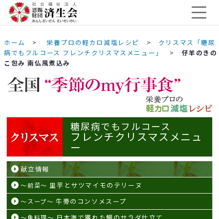
ホーム
>
栄養プロの軽カロ減塩レシピ
>
クリスマス「糖尿
病でもフルコース フレンチクリスマスメニュー」
>
仔羊のきの
こ包み 南仏風煮込み
糖尿病でもフルコース
フレンチクリスマスメニュ
ー
献立情報
里芋とサツマイモのテリーヌ
～前菜～
牛蒡のコンソメスープ
～スープ～
日本海で獲れた鯛のサラダ仕立て
～魚料理～