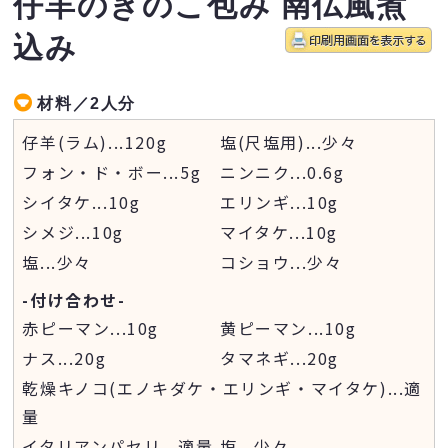
仔羊のきのこ包み 南仏風煮
込み
材料／2人分
仔羊(ラム)
...
120g
塩(尺塩用)
...
少々
フォン・ド・ボー
...
5g
ニンニク
...
0.6g
シイタケ
...
10g
エリンギ
...
10g
シメジ
...
10g
マイタケ
...
10g
塩
...
少々
コショウ
...
少々
-付け合わせ-
赤ピーマン
...
10g
黄ピーマン
...
10g
ナス
...
20g
タマネギ
...
20g
乾燥キノコ(エノキダケ・エリンギ・マイタケ)
...
適
量
イタリアンパセリ
...
適量
塩
...
少々