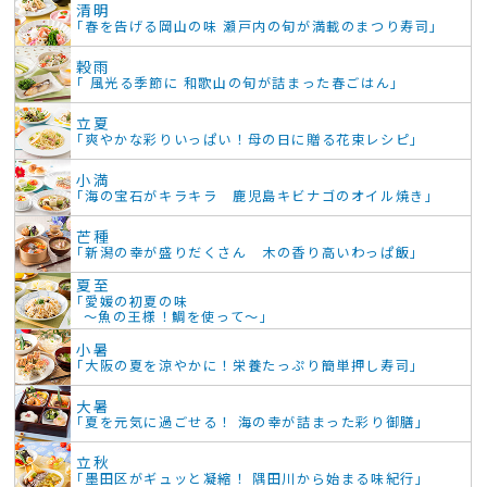
清明
「春を告げる岡山の味 瀬戸内の旬が満載のまつり寿司」
穀雨
「 風光る季節に 和歌山の旬が詰まった春ごはん」
立夏
「爽やかな彩りいっぱい！母の日に贈る花束レシピ」
小満
「海の宝石がキラキラ 鹿児島キビナゴのオイル焼き」
芒種
「新潟の幸が盛りだくさん 木の香り高いわっぱ飯」
夏至
「愛媛の初夏の味
～魚の王様！鯛を使って～」
小暑
「大阪の夏を涼やかに！栄養たっぷり簡単押し寿司」
大暑
「夏を元気に過ごせる！ 海の幸が詰まった彩り御膳」
立秋
「墨田区がギュッと凝縮！ 隅田川から始まる味紀行」