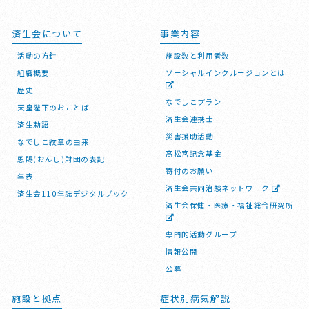
済生会について
事業内容
活動の方針
施設数と利用者数
組織概要
ソーシャルインクルージョンとは
歴史
なでしこプラン
天皇陛下のおことば
済生会連携士
済生勅語
災害援助活動
なでしこ紋章の由来
高松宮記念基金
恩賜(おんし)財団の表記
寄付のお願い
年表
済生会共同治験ネットワーク
済生会110年誌デジタルブック
済生会保健・医療・福祉総合研究所
専門的活動グループ
情報公開
公募
施設と拠点
症状別病気解説