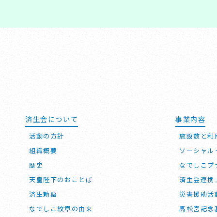
済生会について
事業内容
活動の方針
施設数と利
組織概要
ソーシャル
歴史
なでしこプ
天皇陛下のおことば
済生会連携
済生勅語
災害援助活
なでしこ紋章の由来
高松宮記念