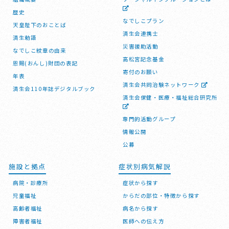
歴史
なでしこプラン
天皇陛下のおことば
済生会連携士
済生勅語
災害援助活動
なでしこ紋章の由来
高松宮記念基金
恩賜(おんし)財団の表記
寄付のお願い
年表
済生会共同治験ネットワーク
済生会110年誌デジタルブック
済生会保健・医療・福祉総合研究所
専門的活動グループ
情報公開
公募
施設と拠点
症状別病気解説
病院・診療所
症状から探す
児童福祉
からだの部位・特徴から探す
高齢者福祉
病名から探す
障害者福祉
医師への伝え方