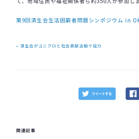
て、地域住民や福祉関係者ら約350人が参加し
第9回済生会生活困窮者問題シンポジウム in O
« 済生会がユニクロと社会貢献活動で協力
関連記事