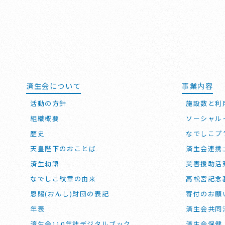
済生会について
事業内容
活動の方針
施設数と利
組織概要
ソーシャル
歴史
なでしこプ
天皇陛下のおことば
済生会連携
済生勅語
災害援助活
なでしこ紋章の由来
高松宮記念
恩賜(おんし)財団の表記
寄付のお願
年表
済生会共同
済生会110年誌デジタルブック
済生会保健