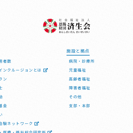
施設と拠点
用者数
病院・診療所
インクルージョンとは
児童福祉
ラン
高齢者福祉
士
障害者福祉
動
その他
基金
支部・本部
い
治験ネットワーク
・医療・福祉総合研究所