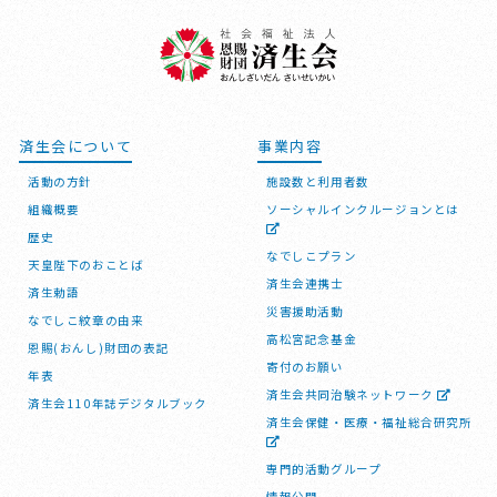
済生会について
事業内容
活動の方針
施設数と利用者数
組織概要
ソーシャルインクルージョンとは
歴史
なでしこプラン
天皇陛下のおことば
済生会連携士
済生勅語
災害援助活動
なでしこ紋章の由来
高松宮記念基金
恩賜(おんし)財団の表記
寄付のお願い
年表
済生会共同治験ネットワーク
済生会110年誌デジタルブック
済生会保健・医療・福祉総合研究所
専門的活動グループ
情報公開