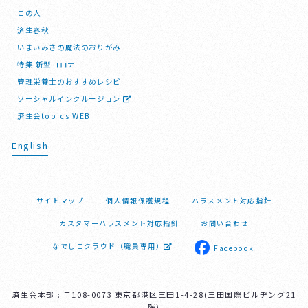
この人
済生春秋
いまいみさの魔法のおりがみ
特集 新型コロナ
管理栄養士のおすすめレシピ
ソーシャルインクルージョン
済生会topics WEB
English
サイトマップ
個人情報保護規程
ハラスメント対応指針
カスタマーハラスメント対応指針
お問い合わせ
なでしこクラウド（職員専用）
Facebook
済生会本部 : 〒108-0073 東京都港区三田1-4-28(三田国際ビルヂング21
階)