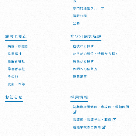
専門的活動グループ
情報公開
公募
施設と拠点
症状別病気解説
病院・診療所
症状から探す
児童福祉
からだの部位・特徴から探す
高齢者福祉
病名から探す
障害者福祉
医師への伝え方
その他
特集記事
支部・本部
お知らせ
採用情報
初期臨床研修医・専攻医・常勤医師
看護師・看護学生・職員
看護学校のご案内