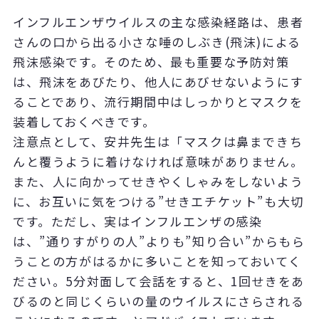
インフルエンザウイルスの主な感染経路は、患者
さんの口から出る小さな唾のしぶき(飛沫)による
飛沫感染です。そのため、最も重要な予防対策
は、飛沫をあびたり、他人にあびせないようにす
ることであり、流行期間中はしっかりとマスクを
装着しておくべきです。
注意点として、安井先生は「マスクは鼻まできち
んと覆うように着けなければ意味がありません。
また、人に向かってせきやくしゃみをしないよう
に、お互いに気をつける”せきエチケット”も大切
です。ただし、実はインフルエンザの感染
は、”通りすがりの人”よりも”知り合い”からもら
うことの方がはるかに多いことを知っておいてく
ださい。5分対面して会話をすると、1回せきをあ
びるのと同じくらいの量のウイルスにさらされる