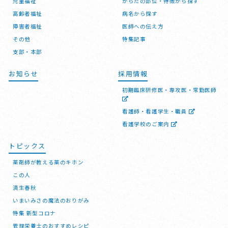
児童福祉
からだの部位・特徴から探す
高齢者福祉
病名から探す
障害者福祉
医師への伝え方
その他
特集記事
支部・本部
お知らせ
採用情報
初期臨床研修医・専攻医・常勤医師
看護師・看護学生・職員
看護学校のご案内
トピックス
薬剤師が教える薬のキホン
この人
済生春秋
いまいみさの魔法のおりがみ
特集 新型コロナ
管理栄養士のおすすめレシピ