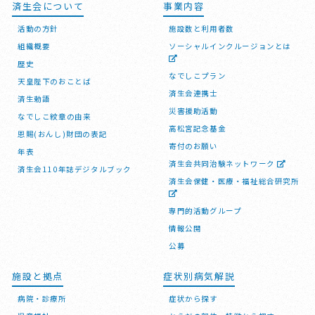
済生会について
事業内容
活動の方針
施設数と利用者数
組織概要
ソーシャルインクルージョンとは
歴史
なでしこプラン
天皇陛下のおことば
済生会連携士
済生勅語
災害援助活動
なでしこ紋章の由来
高松宮記念基金
恩賜(おんし)財団の表記
寄付のお願い
年表
済生会共同治験ネットワーク
済生会110年誌デジタルブック
済生会保健・医療・福祉総合研究所
専門的活動グループ
情報公開
公募
施設と拠点
症状別病気解説
病院・診療所
症状から探す