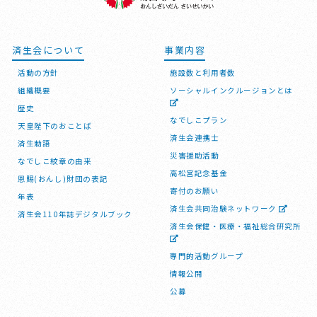
済生会について
事業内容
活動の方針
施設数と利用者数
組織概要
ソーシャルインクルージョンとは
歴史
なでしこプラン
天皇陛下のおことば
済生会連携士
済生勅語
災害援助活動
なでしこ紋章の由来
高松宮記念基金
恩賜(おんし)財団の表記
寄付のお願い
年表
済生会共同治験ネットワーク
済生会110年誌デジタルブック
済生会保健・医療・福祉総合研究所
専門的活動グループ
情報公開
公募