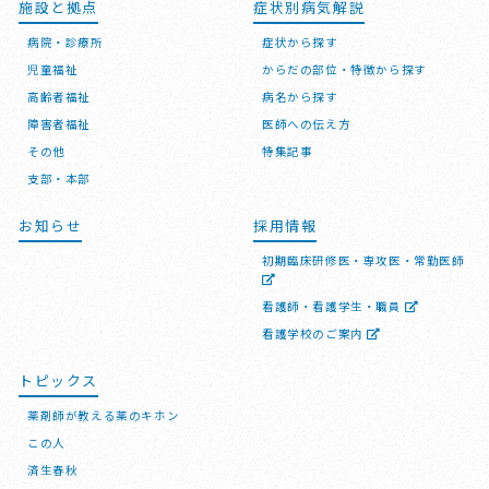
施設と拠点
症状別病気解説
病院・診療所
症状から探す
児童福祉
からだの部位・特徴から探す
高齢者福祉
病名から探す
障害者福祉
医師への伝え方
その他
特集記事
支部・本部
お知らせ
採用情報
初期臨床研修医・専攻医・常勤医師
看護師・看護学生・職員
看護学校のご案内
トピックス
薬剤師が教える薬のキホン
この人
済生春秋