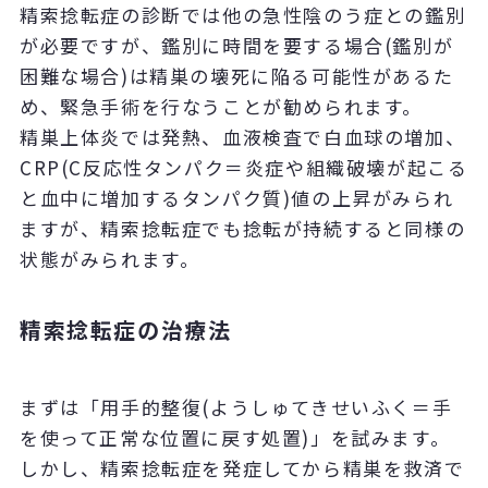
精索捻転症の診断では他の急性陰のう症との鑑別
が必要ですが、鑑別に時間を要する場合(鑑別が
困難な場合)は精巣の壊死に陥る可能性があるた
め、緊急手術を行なうことが勧められます。
精巣上体炎では発熱、血液検査で白血球の増加、
CRP(C反応性タンパク＝炎症や組織破壊が起こる
と血中に増加するタンパク質)値の上昇がみられ
ますが、精索捻転症でも捻転が持続すると同様の
状態がみられます。
精索捻転症の治療法
まずは「用手的整復(ようしゅてきせいふく＝手
を使って正常な位置に戻す処置)」を試みます。
しかし、精索捻転症を発症してから精巣を救済で