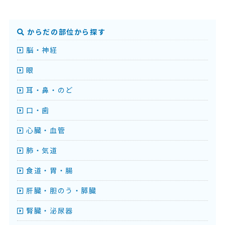
からだの部位から探す
脳・神経
眼
耳・鼻・のど
口・歯
心臓・血管
肺・気道
食道・胃・腸
肝臓・胆のう・膵臓
腎臓・泌尿器