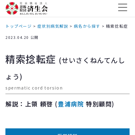
トップページ
>
症状別病気解説
>
病名から探す
>
精索捻転症
2023.04.20 公開
精索捻転症
(せいさくねんてんし
ょう)
spermatic cord torsion
解説：上領 頼啓 (
豊浦病院
特別顧問)