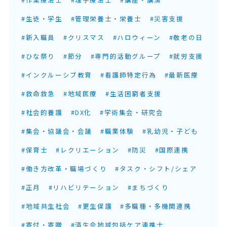
#生徒・学生
#管理栄養士・栄養士
#災害支援
#新入職員
#クリスマス
#ハロウィーン
#敬老の日
#ひな祭り
#節分
#専門的活動グループ
#就労支援
#インクルーシブ教育
#看護師特定行為
#最新医療
#救命救急
#地域医療
#生活困窮者支援
#社会的養護
#DX化
#学術集会・研究会
#集会・協議会・会議
#職業体験
#乳幼児・子ども
#保育士
#レクリエーション
#防災
#国際連携
#働き方改革・職場づくり
#タスク・シフト/シェア
#正月
#リハビリテーション
#まちづくり
#地域共生社会
#更生保護
#多職種・多機関連携
#寄付・寄贈
#済生会地域包括ケア連携士