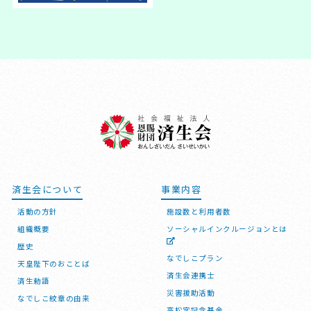
済生会について
事業内容
活動の方針
施設数と利用者数
組織概要
ソーシャルインクルージョンとは
歴史
なでしこプラン
天皇陛下のおことば
済生会連携士
済生勅語
災害援助活動
なでしこ紋章の由来
高松宮記念基金