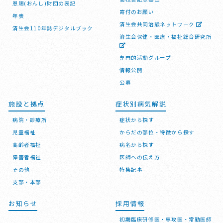
恩賜(おんし)財団の表記
寄付のお願い
年表
済生会共同治験ネットワーク
済生会110年誌デジタルブック
済生会保健・医療・福祉総合研究所
専門的活動グループ
情報公開
公募
施設と拠点
症状別病気解説
病院・診療所
症状から探す
児童福祉
からだの部位・特徴から探す
高齢者福祉
病名から探す
障害者福祉
医師への伝え方
その他
特集記事
支部・本部
お知らせ
採用情報
初期臨床研修医・専攻医・常勤医師