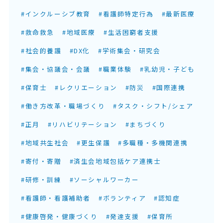
#インクルーシブ教育
#看護師特定行為
#最新医療
#救命救急
#地域医療
#生活困窮者支援
#社会的養護
#DX化
#学術集会・研究会
#集会・協議会・会議
#職業体験
#乳幼児・子ども
#保育士
#レクリエーション
#防災
#国際連携
#働き方改革・職場づくり
#タスク・シフト/シェア
#正月
#リハビリテーション
#まちづくり
#地域共生社会
#更生保護
#多職種・多機関連携
#寄付・寄贈
#済生会地域包括ケア連携士
#研修・訓練
#ソーシャルワーカー
#看護師・看護補助者
#ボランティア
#認知症
#健康啓発・健康づくり
#発達支援
#保育所