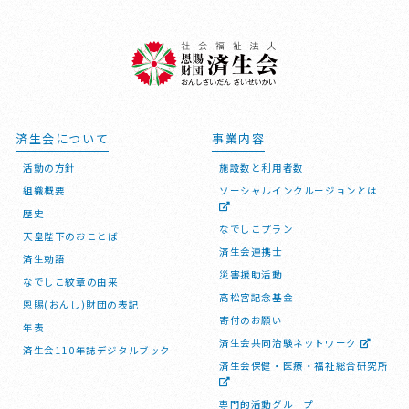
済生会について
事業内容
活動の方針
施設数と利用者数
組織概要
ソーシャルインクルージョンとは
歴史
なでしこプラン
天皇陛下のおことば
済生会連携士
済生勅語
災害援助活動
なでしこ紋章の由来
高松宮記念基金
恩賜(おんし)財団の表記
寄付のお願い
年表
済生会共同治験ネットワーク
済生会110年誌デジタルブック
済生会保健・医療・福祉総合研究所
専門的活動グループ