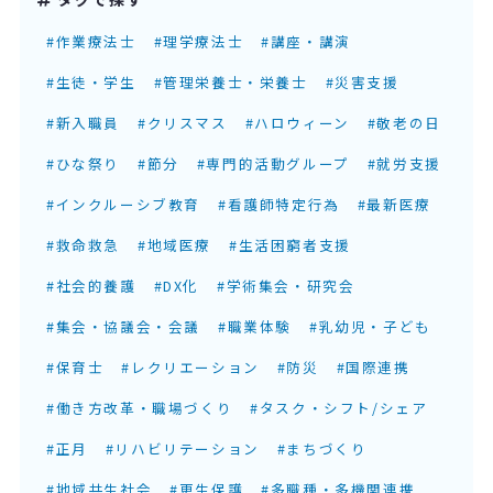
#作業療法士
#理学療法士
#講座・講演
#生徒・学生
#管理栄養士・栄養士
#災害支援
#新入職員
#クリスマス
#ハロウィーン
#敬老の日
#ひな祭り
#節分
#専門的活動グループ
#就労支援
#インクルーシブ教育
#看護師特定行為
#最新医療
#救命救急
#地域医療
#生活困窮者支援
#社会的養護
#DX化
#学術集会・研究会
#集会・協議会・会議
#職業体験
#乳幼児・子ども
#保育士
#レクリエーション
#防災
#国際連携
#働き方改革・職場づくり
#タスク・シフト/シェア
#正月
#リハビリテーション
#まちづくり
#地域共生社会
#更生保護
#多職種・多機関連携