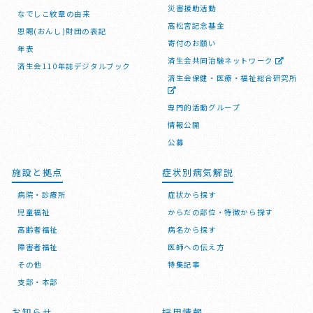
災害援助活動
なでしこ紋章の由来
高松宮記念基金
恩賜(おんし)財団の表記
寄付のお願い
年表
済生会共同治験ネットワーク
済生会110年誌デジタルブック
済生会保健・医療・福祉総合研究所
専門的活動グループ
情報公開
公募
施設と拠点
症状別病気解説
病院・診療所
症状から探す
児童福祉
からだの部位・特徴から探す
高齢者福祉
病名から探す
障害者福祉
医師への伝え方
その他
特集記事
支部・本部
お知らせ
採用情報