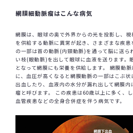
網膜細動脈瘤はこんな病気
網膜は、眼球の奥で外界からの光を投影し、視
を供給する動脈に異常が起き、さまざまな疾患
の一部は首の動脈(内頸動脈)を通って脳に送
い枝(眼動脈)を出して眼球に血液を送ります。
となって網膜にも栄養を供給します。 網膜動
に、血圧が高くなると網膜動脈の一部はこぶ状
出血したり、血液内の水分が漏れ出して網膜内
瘤と呼びます。 この疾患は60歳以上に多く、
血管疾患などの全身合併症を伴う病気です。