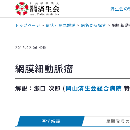
済生会の
トップページ
>
症状別病気解説
>
病名から探す
>
網膜細動
2019.02.06 公開
網膜細動脈瘤
解説：瀬口 次郎 (
岡山済生会総合病院
特
医学解説
早期発見