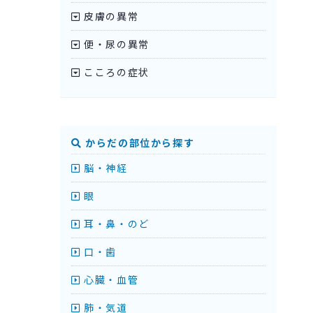
皮膚の異常
便・尿の異常
こころの症状
からだの部位から探す
脳・神経
眼
耳・鼻・のど
口・歯
心臓・血管
肺・気道