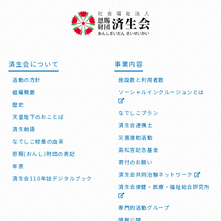
済生会について
事業内容
活動の方針
施設数と利用者数
組織概要
ソーシャルインクルージョンとは
歴史
なでしこプラン
天皇陛下のおことば
済生会連携士
済生勅語
災害援助活動
なでしこ紋章の由来
高松宮記念基金
恩賜(おんし)財団の表記
寄付のお願い
年表
済生会共同治験ネットワーク
済生会110年誌デジタルブック
済生会保健・医療・福祉総合研究所
専門的活動グループ
情報公開