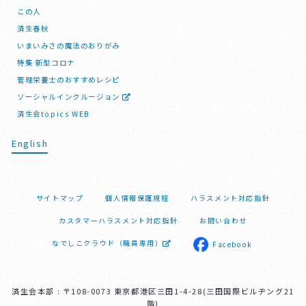
この人
済生春秋
いまいみさの魔法のおりがみ
特集 新型コロナ
管理栄養士のおすすめレシピ
ソーシャルインクルージョン
済生会topics WEB
English
サイトマップ
個人情報保護規程
ハラスメント対応指針
カスタマーハラスメント対応指針
お問い合わせ
なでしこクラウド（職員専用）
Facebook
済生会本部 : 〒108-0073 東京都港区三田1-4-28(三田国際ビルヂング21
階)