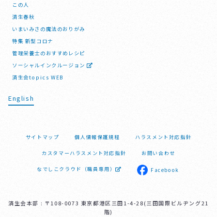
この人
済生春秋
いまいみさの魔法のおりがみ
特集 新型コロナ
管理栄養士のおすすめレシピ
ソーシャルインクルージョン
済生会topics WEB
English
サイトマップ
個人情報保護規程
ハラスメント対応指針
カスタマーハラスメント対応指針
お問い合わせ
なでしこクラウド（職員専用）
Facebook
済生会本部 : 〒108-0073 東京都港区三田1-4-28(三田国際ビルヂング21
階)