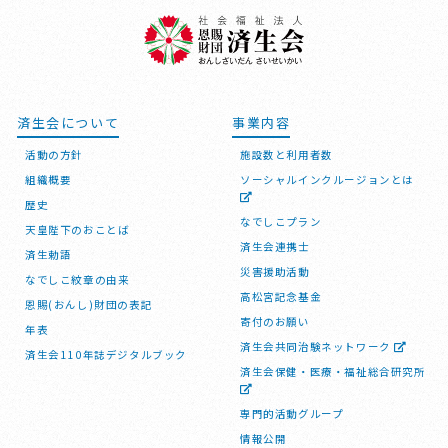
済生会について
事業内容
活動の方針
施設数と利用者数
組織概要
ソーシャルインクルージョンとは
歴史
なでしこプラン
天皇陛下のおことば
済生会連携士
済生勅語
災害援助活動
なでしこ紋章の由来
高松宮記念基金
恩賜(おんし)財団の表記
寄付のお願い
年表
済生会共同治験ネットワーク
済生会110年誌デジタルブック
済生会保健・医療・福祉総合研究所
専門的活動グループ
情報公開