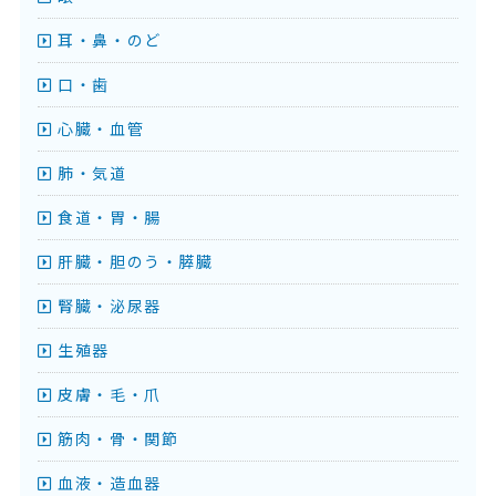
耳・鼻・のど
口・歯
心臓・血管
肺・気道
食道・胃・腸
肝臓・胆のう・膵臓
腎臓・泌尿器
生殖器
皮膚・毛・爪
筋肉・骨・関節
血液・造血器