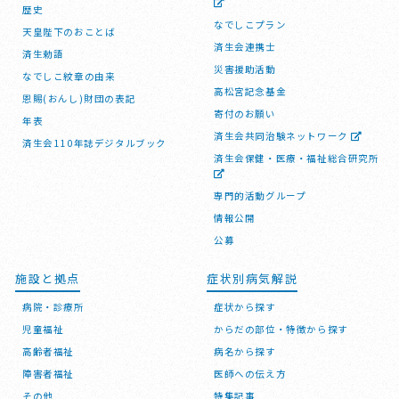
歴史
なでしこプラン
天皇陛下のおことば
済生会連携士
済生勅語
災害援助活動
なでしこ紋章の由来
高松宮記念基金
恩賜(おんし)財団の表記
寄付のお願い
年表
済生会共同治験ネットワーク
済生会110年誌デジタルブック
済生会保健・医療・福祉総合研究所
専門的活動グループ
情報公開
公募
施設と拠点
症状別病気解説
病院・診療所
症状から探す
児童福祉
からだの部位・特徴から探す
高齢者福祉
病名から探す
障害者福祉
医師への伝え方
その他
特集記事