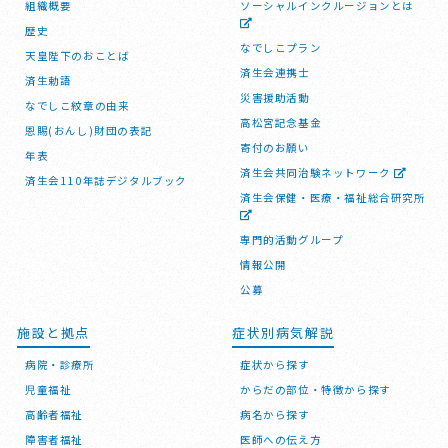
組織概要
ソーシャルインクルージョンとは
歴史
なでしこプラン
天皇陛下のおことば
済生会連携士
済生勅語
災害援助活動
なでしこ紋章の由来
高松宮記念基金
恩賜(おんし)財団の表記
寄付のお願い
年表
済生会共同治験ネットワーク
済生会110年誌デジタルブック
済生会保健・医療・福祉総合研究所
専門的活動グループ
情報公開
公募
施設と拠点
症状別病気解説
病院・診療所
症状から探す
児童福祉
からだの部位・特徴から探す
高齢者福祉
病名から探す
障害者福祉
医師への伝え方