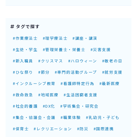
タグで探す
#作業療法士
#理学療法士
#講座・講演
#生徒・学生
#管理栄養士・栄養士
#災害支援
#新入職員
#クリスマス
#ハロウィーン
#敬老の日
#ひな祭り
#節分
#専門的活動グループ
#就労支援
#インクルーシブ教育
#看護師特定行為
#最新医療
#救命救急
#地域医療
#生活困窮者支援
#社会的養護
#DX化
#学術集会・研究会
#集会・協議会・会議
#職業体験
#乳幼児・子ども
#保育士
#レクリエーション
#防災
#国際連携