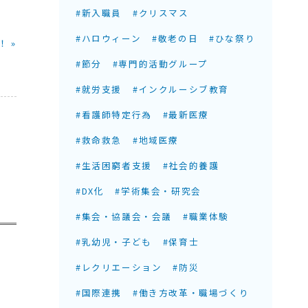
#新入職員
#クリスマス
#ハロウィーン
#敬老の日
#ひな祭り
 »
#節分
#専門的活動グループ
#就労支援
#インクルーシブ教育
#看護師特定行為
#最新医療
#救命救急
#地域医療
#生活困窮者支援
#社会的養護
#DX化
#学術集会・研究会
#集会・協議会・会議
#職業体験
#乳幼児・子ども
#保育士
#レクリエーション
#防災
#国際連携
#働き方改革・職場づくり