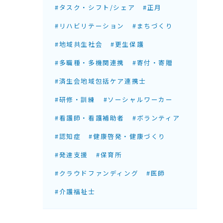
#タスク・シフト/シェア
#正月
#リハビリテーション
#まちづくり
#地域共生社会
#更生保護
#多職種・多機関連携
#寄付・寄贈
#済生会地域包括ケア連携士
#研修・訓練
#ソーシャルワーカー
#看護師・看護補助者
#ボランティア
#認知症
#健康啓発・健康づくり
#発達支援
#保育所
#クラウドファンディング
#医師
#介護福祉士