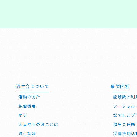
済生会について
事業内容
活動の方針
施設数と利
組織概要
ソーシャル
歴史
なでしこプ
天皇陛下のおことば
済生会連携
済生勅語
災害援助活