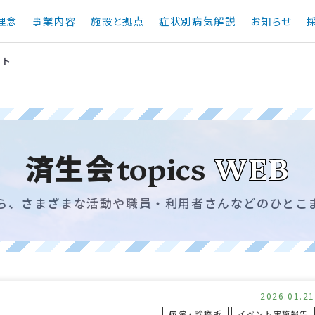
理念
事業内容
施設と拠点
症状別病気解説
お知らせ
ント
済生会
topics
WEB
ら、さまざまな活動や職員・利用者さんなどのひとこ
2026.01.21
病院・診療所
イベント実施報告