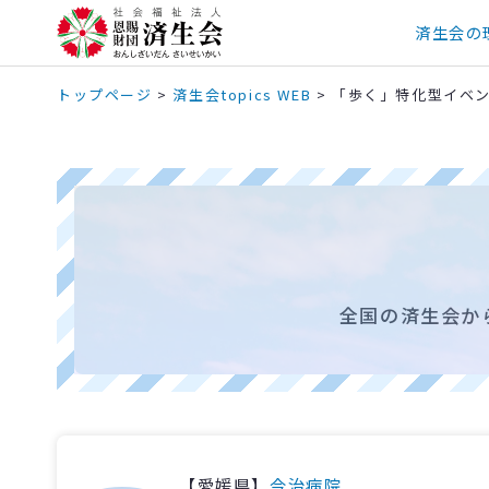
済生会の
トップページ
>
済生会topics WEB
>
「歩く」特化型イベ
全国の済生会か
【愛媛県】
今治病院