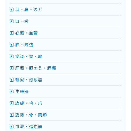
耳・鼻・のど
口・歯
心臓・血管
肺・気道
食道・胃・腸
肝臓・胆のう・膵臓
腎臓・泌尿器
生殖器
皮膚・毛・爪
筋肉・骨・関節
血液・造血器