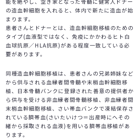
能を絶やし、空き家となった骨髄に健常人ドナー
の造血幹細胞を入れると、体内で新たに造血が始
まります。
患者さんとドナーとは、造血幹細胞移植のための
タイプ(血液型ではなく、免疫にかかわるヒト白
血球抗原／HLA抗原)がある程度一致している必
要があります。
同種造血幹細胞移植は、患者さんの兄弟姉妹など
から供与される血縁者間骨髄や末梢血幹細胞移
植、日本骨髄バンクに登録された善意の提供者か
ら供与を受ける非血縁者間骨髄移植、非血縁者間
末梢血幹細胞移植、さい帯血バンクで凍結保存さ
れている臍帯血(さいたいけつ＝出産時にへその
緒から採取される血液)を用いる臍帯血移植があ
ります。