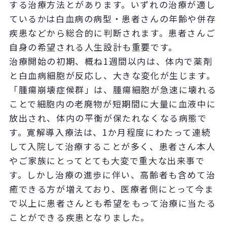
する治療方法とがあります。いずれの治療が適し
ているかは白血病の病型・患者さんの年齢や併存
疾患などから総合的に判断されます。患者さんご
自身の希望される人生設計も重要です。
治療開始の初期、概ね1週間以内は、体内で薬剤
と白血病細胞が反応し、大きな変化が生じます。
「腫瘍崩壊症候群」は、腫瘍細胞が急速に壊れる
ことで細胞内の老廃物が短期間に大量に血液中に
放出され、体内の平衡が保たれなくなる病態で
す。寛解導入療法は、1か月程度にわたって連続
して入院して治療することが多く、患者さん本人
やご家族にとってとても大変で重大な出来事で
す。しかし治療の進歩に伴い、高齢者も含めて治
癒できる方が増えており、医療者側にとって今ま
で以上に患者さんとも希望をもって治療に当たる
ことができる疾患となりました。