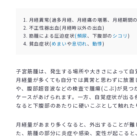
1. 月経異常(過多月経、月経痛の増悪、月経期間の
2. 不正性器出血(月経時以外の出血)
3. 筋腫による圧迫症状
(頻尿
、下腹部の
シコリ
)
4. 貧血症状(
めまい
や
息切れ
、
動悸
)
子宮筋腫は、発生する場所や大きさによって自
月経量が多くても自分では異常と思わずに放置
や、腹部超音波などの検査で腫瘍(こぶ)が見
ケースがあげられます。一方、自覚症状が出る
なると下腹部のあたりに硬いこぶとして触れた
月経量があまり多くなると、外出することが難
た、筋腫の部分に炎症や感染、変性が起こると