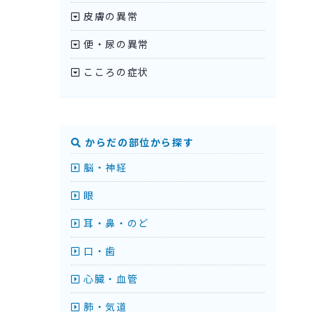
皮膚の異常
便・尿の異常
こころの症状
からだの部位から探す
脳・神経
眼
耳・鼻・のど
口・歯
心臓・血管
肺・気道