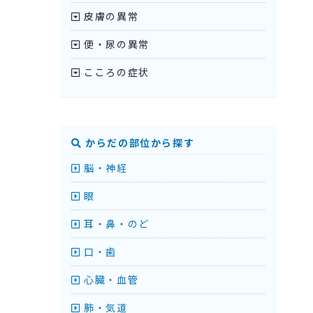
皮膚の異常
便・尿の異常
こころの症状
からだの部位から探す
脳・神経
眼
耳・鼻・のど
口・歯
心臓・血管
肺・気道