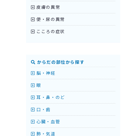
皮膚の異常
便・尿の異常
こころの症状
からだの部位から探す
脳・神経
眼
耳・鼻・のど
口・歯
心臓・血管
肺・気道